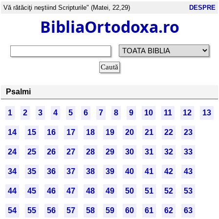
Vă rătăciţi neştiind Scripturile" (Matei, 22,29)
DESPRE
BibliaOrtodoxa.ro
Psalmi
1
2
3
4
5
6
7
8
9
10
11
12
13
14
15
16
17
18
19
20
21
22
23
24
25
26
27
28
29
30
31
32
33
34
35
36
37
38
39
40
41
42
43
44
45
46
47
48
49
50
51
52
53
54
55
56
57
58
59
60
61
62
63