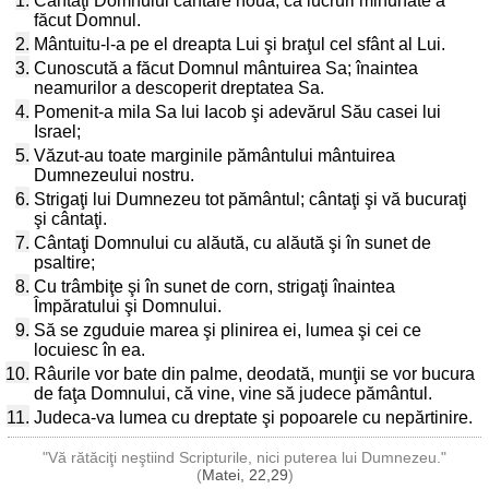
1.
Cântaţi Domnului cântare nouă, că lucruri minunate a
făcut Domnul.
2.
Mântuitu-l-a pe el dreapta Lui şi braţul cel sfânt al Lui.
3.
Cunoscută a făcut Domnul mântuirea Sa; înaintea
neamurilor a descoperit dreptatea Sa.
4.
Pomenit-a mila Sa lui Iacob şi adevărul Său casei lui
Israel;
5.
Văzut-au toate marginile pământului mântuirea
Dumnezeului nostru.
6.
Strigaţi lui Dumnezeu tot pământul; cântaţi şi vă bucuraţi
şi cântaţi.
7.
Cântaţi Domnului cu alăută, cu alăută şi în sunet de
psaltire;
8.
Cu trâmbiţe şi în sunet de corn, strigaţi înaintea
Împăratului şi Domnului.
9.
Să se zguduie marea şi plinirea ei, lumea şi cei ce
locuiesc în ea.
10.
Râurile vor bate din palme, deodată, munţii se vor bucura
de faţa Domnului, că vine, vine să judece pământul.
11.
Judeca-va lumea cu dreptate şi popoarele cu nepărtinire.
"Vă rătăciţi neştiind Scripturile, nici puterea lui Dumnezeu."
(
Matei, 22,29
)