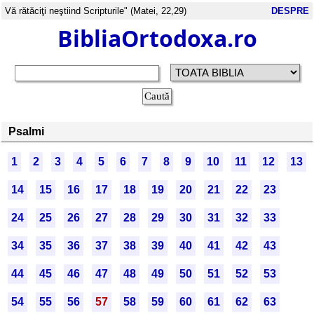
Vă rătăciţi neştiind Scripturile" (Matei, 22,29)
DESPRE
BibliaOrtodoxa.ro
Psalmi
1
2
3
4
5
6
7
8
9
10
11
12
13
14
15
16
17
18
19
20
21
22
23
24
25
26
27
28
29
30
31
32
33
34
35
36
37
38
39
40
41
42
43
44
45
46
47
48
49
50
51
52
53
54
55
56
57
58
59
60
61
62
63