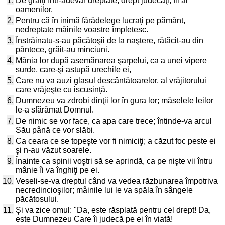
1.
De grăiţi într-adevăr dreptate, drept judecaţi, fii ai
oamenilor.
2.
Pentru că în inimă fărădelege lucraţi pe pământ,
nedreptate mâinile voastre împletesc.
3.
Înstrăinatu-s-au păcătoşii de la naştere, rătăcit-au din
pântece, grăit-au minciuni.
4.
Mânia lor după asemănarea şarpelui, ca a unei vipere
surde, care-şi astupă urechile ei,
5.
Care nu va auzi glasul descântătoarelor, al vrăjitorului
care vrăjeşte cu iscusinţă.
6.
Dumnezeu va zdrobi dinţii lor în gura lor; măselele leilor
le-a sfărâmat Domnul.
7.
De nimic se vor face, ca apa care trece; întinde-va arcul
Său până ce vor slăbi.
8.
Ca ceara ce se topeşte vor fi nimiciţi; a căzut foc peste ei
şi n-au văzut soarele.
9.
Înainte ca spinii voştri să se aprindă, ca pe nişte vii întru
mânie îi va înghiţi pe ei.
10.
Veseli-se-va dreptul când va vedea răzbunarea împotriva
necredincioşilor; mâinile lui le va spăla în sângele
păcătosului.
11.
Şi va zice omul: "Da, este răsplată pentru cel drept! Da,
este Dumnezeu Care îi judecă pe ei în viată!