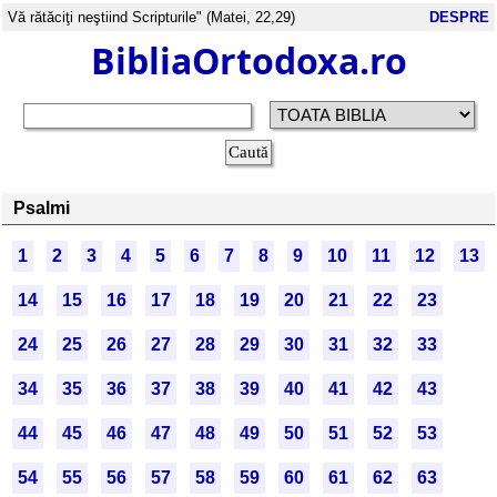
Vă rătăciţi neştiind Scripturile" (Matei, 22,29)
DESPRE
BibliaOrtodoxa.ro
Psalmi
1
2
3
4
5
6
7
8
9
10
11
12
13
14
15
16
17
18
19
20
21
22
23
24
25
26
27
28
29
30
31
32
33
34
35
36
37
38
39
40
41
42
43
44
45
46
47
48
49
50
51
52
53
54
55
56
57
58
59
60
61
62
63