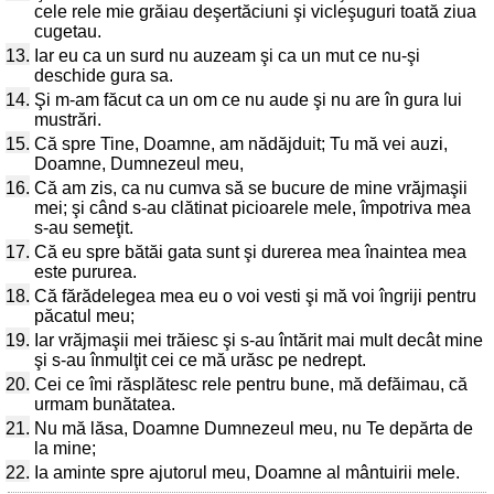
cele rele mie grăiau deşertăciuni şi vicleşuguri toată ziua
cugetau.
13.
Iar eu ca un surd nu auzeam şi ca un mut ce nu-şi
deschide gura sa.
14.
Şi m-am făcut ca un om ce nu aude şi nu are în gura lui
mustrări.
15.
Că spre Tine, Doamne, am nădăjduit; Tu mă vei auzi,
Doamne, Dumnezeul meu,
16.
Că am zis, ca nu cumva să se bucure de mine vrăjmaşii
mei; şi când s-au clătinat picioarele mele, împotriva mea
s-au semeţit.
17.
Că eu spre bătăi gata sunt şi durerea mea înaintea mea
este pururea.
18.
Că fărădelegea mea eu o voi vesti şi mă voi îngriji pentru
păcatul meu;
19.
Iar vrăjmaşii mei trăiesc şi s-au întărit mai mult decât mine
şi s-au înmulţit cei ce mă urăsc pe nedrept.
20.
Cei ce îmi răsplătesc rele pentru bune, mă defăimau, că
urmam bunătatea.
21.
Nu mă lăsa, Doamne Dumnezeul meu, nu Te depărta de
la mine;
22.
Ia aminte spre ajutorul meu, Doamne al mântuirii mele.