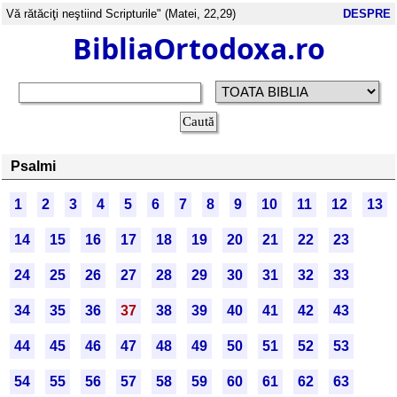
Vă rătăciţi neştiind Scripturile" (Matei, 22,29)
DESPRE
BibliaOrtodoxa.ro
Psalmi
1
2
3
4
5
6
7
8
9
10
11
12
13
14
15
16
17
18
19
20
21
22
23
24
25
26
27
28
29
30
31
32
33
34
35
36
37
38
39
40
41
42
43
44
45
46
47
48
49
50
51
52
53
54
55
56
57
58
59
60
61
62
63