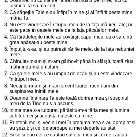
1.
Doamne, nu cu mânia Ta să mă mustri pe mine, nici cu
iuţimea Ta să mă cerţi.
2.
Că săgeţile Tale s-au înfipt în mine şi ai întărit peste mine
mâna Ta.
3.
Nu este vindecare în trupul meu de la faţa mâniei Tale; nu
este pace în oasele mele de la faţa păcatelor mele.
4.
Că fărădelegile mele au covârşit capul meu, ca o sarcină
grea apăsat-au peste mine.
5.
Împuţitu-s-au şi au putrezit rănile mele, de la faţa nebuniei
mele.
6.
Chinuitu-m-am şi m-am gârbovit până în sfârşit, toată ziua
mâhnindu-mă umblam.
7.
Că şalele mele s-au umplut de ocări şi nu este vindecare
în trupul meu.
8.
Necăjitu-m-am şi m-am smerit foarte; răcnit-am din
suspinarea inimii mele.
9.
Doamne, înaintea Ta este toată dorirea mea şi suspinul
meu de la Tine nu s-a ascuns.
10.
Inima mea s-a tulburat, părăsitu-m-a tăria mea şi lumina
ochilor mei şi aceasta nu este cu mine.
11.
Prietenii mei şi vecinii mei în preajma mea s-au apropiat şi
au şezut; şi cei de aproape ai mei departe au stat.
12.
Şi se sileau cei ce căutau sufletul meu şi cei ce căutau