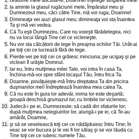
1.
Graiurile mele ascultă-le, Doamne! Înţelege strigarea mea!
2.
Ia aminte la glasul rugăciunii mele, Împăratul meu şi
Dumnezeul meu, căci către Tine, mă voi ruga, Doamne!
3.
Dimineaţa vei auzi glasul meu; dimineaţa voi sta înaintea
Ta şi mă vei vedea.
4.
Că Tu eşti Dumnezeu, Care nu voieşti fărădelegea, nici
nu va locui lângă Tine cel ce vicleneşte.
5.
Nu vor sta călcătorii de lege în preajma ochilor Tăi. Urât-ai
pe toţi cei ce lucrează fără de lege.
6.
Pierde-vei pe toţi cei ce grăiesc minciuna; pe ucigaş şi pe
viclean îl urăşte Domnul.
7.
Iar eu, întru mulţimea milei Tale, voi intra în casa Ta,
închina-mă-voi spre sfânt locaşul Tău, întru frica Ta.
8.
Doamne, povăţuieşte-mă întru dreptatea Ta din pricina
duşmanilor mei! Îndreptează înaintea mea calea Ta.
9.
Că nu este în gura lor adevăr, inima lor este deşartă;
groapă deschisă grumazul lor, cu limbile lor viclenesc.
10.
Judecă-i pe ei, Dumnezeule; să cadă din sfaturile lor;
după mulţimea nelegiuirilor lor, alungă-i pe ei, că Te-au
amărât, Doamne,
11.
şi să se veselească toţi cei ce nădăjduiesc întru Tine; în
veac se vor bucura şi le vei fi lor sălaş şi se vor lăuda cu
Tine toţi cei ce iubesc numele Tău.