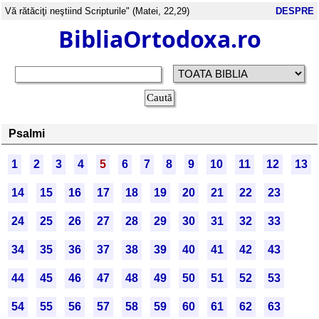
Vă rătăciţi neştiind Scripturile" (Matei, 22,29)
DESPRE
BibliaOrtodoxa.ro
Psalmi
1
2
3
4
5
6
7
8
9
10
11
12
13
14
15
16
17
18
19
20
21
22
23
24
25
26
27
28
29
30
31
32
33
34
35
36
37
38
39
40
41
42
43
44
45
46
47
48
49
50
51
52
53
54
55
56
57
58
59
60
61
62
63