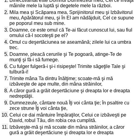
1.
Binecuvântat este Domnul Dumnezeul meu, Cel ce învaţă
mâinile mele la luptă şi degetele mele la război.
2.
Mila mea şi Scăparea mea, Sprijinitorul meu şi Izbăvitorul
meu, Apărătorul meu, şi în El am nădăjduit, Cel ce supune
pe poporul meu sub mine.
3.
Doamne, ce este omul că Te-ai făcut cunoscut lui, sau fiul
omului că-l socoteşti pe el?
4.
Omul cu deşertăciunea se aseamănă; zilele lui ca umbra
trec.
5.
Doamne, pleacă cerurile şi Te pogoară, atinge-Te de
munţi şi fă-i să fumege.
6.
Cu fulger fulgeră-i şi-i risipeşte! Trimite săgeţile Tale şi
tulbură-i!
7.
Trimite mâna Ta dintru înălţime; scoate-mă şi mă
izbăveşte de ape multe, din mâna străinilor,
8.
A căror gură a grăit deşertăciune şi dreapta lor e dreapta
nedreptăţii.
9.
Dumnezeule, cântare nouă Îţi voi cânta ţie; în psaltire cu
zece strune Îţi voi cânta ţie,
10.
Celui ce dai mântuire împăraţilor, Celui ce izbăveşti pe
David, robul Tău, din robia cea cumplită.
11.
Izbăveşte-mă şi mă scoate din mâna străinilor, a căror
gură a grăit deşertăciune şi dreapta lor e dreapta