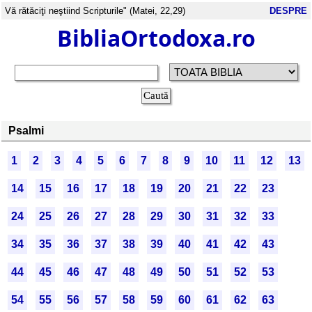
Vă rătăciţi neştiind Scripturile" (Matei, 22,29)
DESPRE
BibliaOrtodoxa.ro
Psalmi
1
2
3
4
5
6
7
8
9
10
11
12
13
14
15
16
17
18
19
20
21
22
23
24
25
26
27
28
29
30
31
32
33
34
35
36
37
38
39
40
41
42
43
44
45
46
47
48
49
50
51
52
53
54
55
56
57
58
59
60
61
62
63