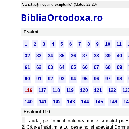
Vă rătăciţi neştiind Scripturile" (Matei, 22,29)
BibliaOrtodoxa.ro
Psalmi
1
2
3
4
5
6
7
8
9
10
11
32
33
34
35
36
37
38
39
40
61
62
63
64
65
66
67
68
69
90
91
92
93
94
95
96
97
98
116
117
118
119
120
121
122
12
140
141
142
143
144
145
146
14
Psalmul 116
1.
Lăudaţi pe Domnul toate neamurile; lăudaţi-L pe E
2.
Că s-a întărit mila Lui peste noi şi adevărul Domn