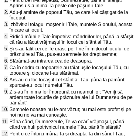
1.
Pentru ce m-ai lepădat, Dumnezeule, până în sfârşit?
Aprinsu-s-a inima Ta peste oile păşunii Tale.
2.
Adu-ţi aminte de poporul Tău, pe care l-ai câştigat de la
început.
3.
Izbăvit-ai toiagul moştenirii Tale, muntele Sionului, acesta
în care ai locuit.
4.
Ridică mâinile Tale împotriva mândriilor lor, până la sfârşit,
că rău a făcut vrăjmaşul în locul cel sfânt al Tău.
5.
Şi s-au fălit cei ce Te urăsc pe Tine în mijlocul locului de
prăznuire al Tău, pus-au semnele lor drept semne;
6.
Sfărâmat-au intrarea cea de deasupra.
7.
Ca în codru cu topoarele au tăiat uşile locaşului Tău, cu
topoare şi ciocane l-au sfărâmat.
8.
Ars-au cu foc locaşul cel sfânt al Tău, până la pământ;
spurcat-au locul numelui Tău.
9.
Zis-au în inima lor împreună cu neamul lor: "Veniţi să
ardem toate locurile de prăznuire ale lui Dumnezeu de pe
pământ".
10.
Semnele noastre nu le-am văzut; nu mai este profet şi pe
noi nu ne va mai cunoaşte.
11.
Până când, Dumnezeule, Te va ocărî vrăjmaşul, până
când va huli potrivnicul numele Tău, până în sfârşit?
12.
Pentru ce întorci mâna Ta şi dreapta Ta din sânul Tău,