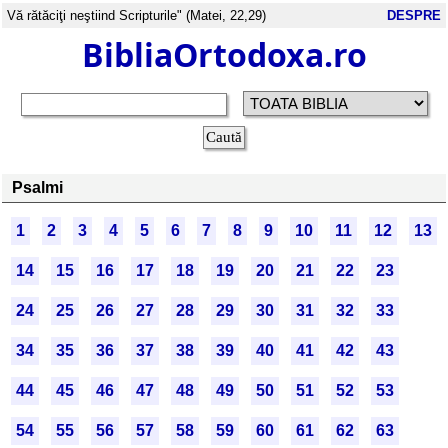
Vă rătăciţi neştiind Scripturile" (Matei, 22,29)
DESPRE
BibliaOrtodoxa.ro
Psalmi
1
2
3
4
5
6
7
8
9
10
11
12
13
14
15
16
17
18
19
20
21
22
23
24
25
26
27
28
29
30
31
32
33
34
35
36
37
38
39
40
41
42
43
44
45
46
47
48
49
50
51
52
53
54
55
56
57
58
59
60
61
62
63