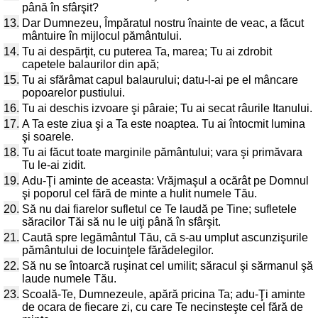
până în sfârşit?
13.
Dar Dumnezeu, Împăratul nostru înainte de veac, a făcut
mântuire în mijlocul pământului.
14.
Tu ai despărţit, cu puterea Ta, marea; Tu ai zdrobit
capetele balaurilor din apă;
15.
Tu ai sfărâmat capul balaurului; datu-l-ai pe el mâncare
popoarelor pustiului.
16.
Tu ai deschis izvoare şi pâraie; Tu ai secat râurile Itanului.
17.
A Ta este ziua şi a Ta este noaptea. Tu ai întocmit lumina
şi soarele.
18.
Tu ai făcut toate marginile pământului; vara şi primăvara
Tu le-ai zidit.
19.
Adu-Ţi aminte de aceasta: Vrăjmaşul a ocărât pe Domnul
şi poporul cel fără de minte a hulit numele Tău.
20.
Să nu dai fiarelor sufletul ce Te laudă pe Tine; sufletele
săracilor Tăi să nu le uiţi până în sfârşit.
21.
Caută spre legământul Tău, că s-au umplut ascunzişurile
pământului de locuinţele fărădelegilor.
22.
Să nu se întoarcă ruşinat cel umilit; săracul şi sărmanul şă
laude numele Tău.
23.
Scoală-Te, Dumnezeule, apără pricina Ta; adu-Ţi aminte
de ocara de fiecare zi, cu care Te necinsteşte cel fără de