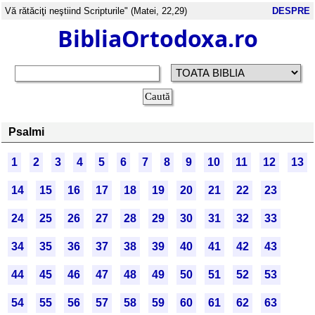
Vă rătăciţi neştiind Scripturile" (Matei, 22,29)
DESPRE
BibliaOrtodoxa.ro
Psalmi
1
2
3
4
5
6
7
8
9
10
11
12
13
14
15
16
17
18
19
20
21
22
23
24
25
26
27
28
29
30
31
32
33
34
35
36
37
38
39
40
41
42
43
44
45
46
47
48
49
50
51
52
53
54
55
56
57
58
59
60
61
62
63