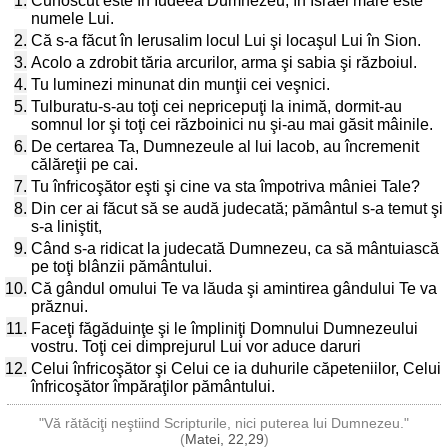
1.
Cunoscut este în Iudeea Dumnezeu; în Israel mare este
numele Lui.
2.
Că s-a făcut în Ierusalim locul Lui şi locaşul Lui în Sion.
3.
Acolo a zdrobit tăria arcurilor, arma şi sabia şi războiul.
4.
Tu luminezi minunat din munţii cei veşnici.
5.
Tulburatu-s-au toţi cei nepricepuţi la inimă, dormit-au
somnul lor şi toţi cei războinici nu şi-au mai găsit mâinile.
6.
De certarea Ta, Dumnezeule al lui Iacob, au încremenit
călăreţii pe cai.
7.
Tu înfricoşător eşti şi cine va sta împotriva mâniei Tale?
8.
Din cer ai făcut să se audă judecată; pământul s-a temut şi
s-a liniştit,
9.
Când s-a ridicat la judecată Dumnezeu, ca să mântuiască
pe toţi blânzii pământului.
10.
Că gândul omului Te va lăuda şi amintirea gândului Te va
prăznui.
11.
Faceţi făgăduinţe şi le împliniţi Domnului Dumnezeului
vostru. Toţi cei dimprejurul Lui vor aduce daruri
12.
Celui înfricoşător şi Celui ce ia duhurile căpeteniilor, Celui
înfricoşător împăraţilor pământului.
"Vă rătăciţi neştiind Scripturile, nici puterea lui Dumnezeu."
(
Matei, 22,29
)