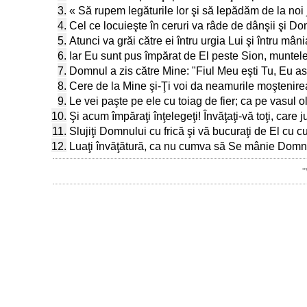
3.
« Să rupem legăturile lor şi să lepădăm de la noi j
4.
Cel ce locuieşte în ceruri va râde de dânşii şi Dom
5.
Atunci va grăi către ei întru urgia Lui şi întru mâni
6.
Iar Eu sunt pus împărat de El peste Sion, muntele
7.
Domnul a zis către Mine: "Fiul Meu eşti Tu, Eu a
8.
Cere de la Mine şi-Ţi voi da neamurile moştenire
9.
Le vei paşte pe ele cu toiag de fier; ca pe vasul ol
10.
Şi acum împăraţi înţelegeţi! Învăţaţi-vă toţi, care 
11.
Slujiţi Domnului cu frică şi vă bucuraţi de El cu c
12.
Luaţi învăţătură, ca nu cumva să Se mânie Domnul 
"