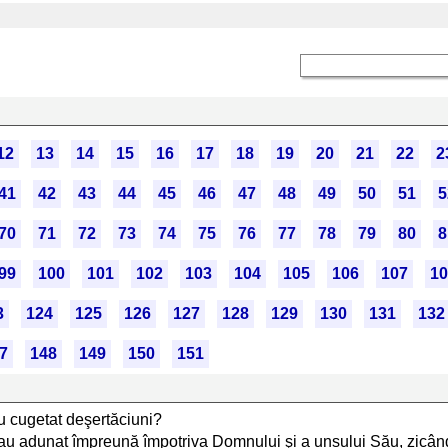
12
13
14
15
16
17
18
19
20
21
22
2
41
42
43
44
45
46
47
48
49
50
51
5
70
71
72
73
74
75
76
77
78
79
80
8
99
100
101
102
103
104
105
106
107
10
3
124
125
126
127
128
129
130
131
132
7
148
149
150
151
u cugetat deşertăciuni?
s-au adunat împreună împotriva Domnului şi a unsului Său, zicân