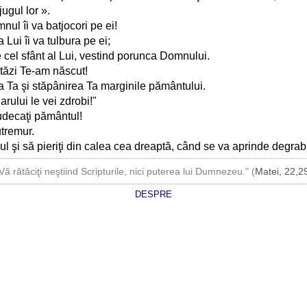
ugul lor ».
nul îi va batjocori pe ei!
a Lui îi va tulbura pe ei;
 cel sfânt al Lui, vestind porunca Domnului.
stăzi Te-am născut!
a Ta şi stăpânirea Ta marginile pământului.
arului le vei zdrobi!"
judecaţi pământul!
utremur.
şi să pieriţi din calea cea dreaptă, când se va aprinde degrab mâ
Vă rătăciţi neştiind Scripturile, nici puterea lui Dumnezeu." (
Matei, 22,2
DESPRE