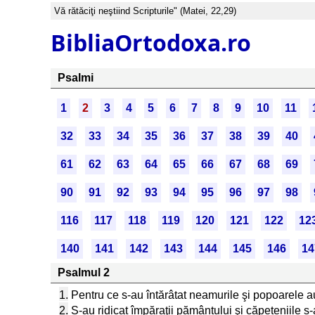
Vă rătăciţi neştiind Scripturile" (Matei, 22,29)
BibliaOrtodoxa.ro
Psalmi
1
2
3
4
5
6
7
8
9
10
11
32
33
34
35
36
37
38
39
40
61
62
63
64
65
66
67
68
69
90
91
92
93
94
95
96
97
98
116
117
118
119
120
121
122
12
140
141
142
143
144
145
146
14
Psalmul 2
1.
Pentru ce s-au întărâtat neamurile şi popoarele a
2.
S-au ridicat împăraţii pământului şi căpeteniile 