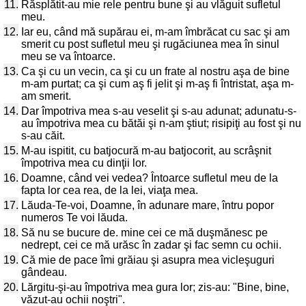
11.
Răsplătit-au mie rele pentru bune şi au vlăguit sufletul
meu.
12.
Iar eu, când mă supărau ei, m-am îmbrăcat cu sac şi am
smerit cu post sufletul meu şi rugăciunea mea în sinul
meu se va întoarce.
13.
Ca şi cu un vecin, ca şi cu un frate al nostru aşa de bine
m-am purtat; ca şi cum aş fi jelit şi m-aş fi întristat, aşa m-
am smerit.
14.
Dar împotriva mea s-au veselit şi s-au adunat; adunatu-s-
au împotriva mea cu bătăi şi n-am ştiut; risipiţi au fost şi nu
s-au căit.
15.
M-au ispitit, cu batjocură m-au batjocorit, au scrâşnit
împotriva mea cu dinţii lor.
16.
Doamne, când vei vedea? Întoarce sufletul meu de la
fapta lor cea rea, de la lei, viaţa mea.
17.
Lăuda-Te-voi, Doamne, în adunare mare, întru popor
numeros Te voi lăuda.
18.
Să nu se bucure de. mine cei ce mă duşmănesc pe
nedrept, cei ce mă urăsc în zadar şi fac semn cu ochii.
19.
Că mie de pace îmi grăiau şi asupra mea vicleşuguri
gândeau.
20.
Lărgitu-şi-au împotriva mea gura lor; zis-au: "Bine, bine,
văzut-au ochii noştri".