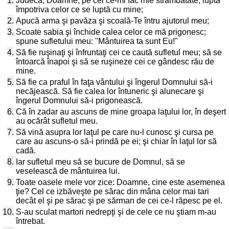
1.
Judecă, Doamne, pe cei ce-mi fac mie strâmbătate; luptă
împotriva celor ce se luptă cu mine;
2.
Apucă arma şi pavăza şi scoală-Te întru ajutorul meu;
3.
Scoate sabia şi închide calea celor ce mă prigonesc;
spune sufletului meu: "Mântuirea ta sunt Eu!"
4.
Să fie ruşinaţi şi înfruntaţi cei ce caută sufletul meu; să se
întoarcă înapoi şi să se ruşineze cei ce gândesc rău de
mine.
5.
Să fie ca praful în faţa vântului şi îngerul Domnului să-i
necăjească. Să fie calea lor întuneric şi alunecare şi
îngerul Domnului să-i prigonească.
6.
Că în zadar au ascuns de mine groapa laţului lor, în deşert
au ocărât sufletul meu.
7.
Să vină asupra lor laţul pe care nu-l cunosc şi cursa pe
care au ascuns-o să-i prindă pe ei; şi chiar în laţul lor să
cadă.
8.
Iar sufletul meu să se bucure de Domnul, să se
veselească de mântuirea lui.
9.
Toate oasele mele vor zice: Doamne, cine este asemenea
ţie? Cel ce izbăveşte pe sărac din mâna celor mai tari
decât el şi pe sărac şi pe sărman de cei ce-l răpesc pe el.
10.
S-au sculat martori nedrepţi şi de cele ce nu ştiam m-au
întrebat.