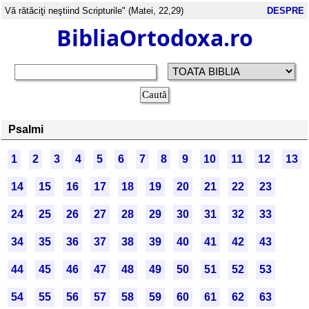
Vă rătăciţi neştiind Scripturile" (Matei, 22,29)
DESPRE
BibliaOrtodoxa.ro
Psalmi
1
2
3
4
5
6
7
8
9
10
11
12
13
14
15
16
17
18
19
20
21
22
23
24
25
26
27
28
29
30
31
32
33
34
35
36
37
38
39
40
41
42
43
44
45
46
47
48
49
50
51
52
53
54
55
56
57
58
59
60
61
62
63