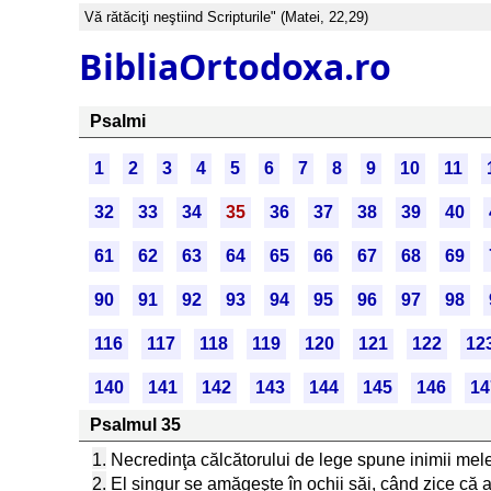
Vă rătăciţi neştiind Scripturile" (Matei, 22,29)
BibliaOrtodoxa.ro
Psalmi
1
2
3
4
5
6
7
8
9
10
11
32
33
34
35
36
37
38
39
40
61
62
63
64
65
66
67
68
69
90
91
92
93
94
95
96
97
98
116
117
118
119
120
121
122
12
140
141
142
143
144
145
146
14
Psalmul 35
1.
Necredinţa călcătorului de lege spune inimii mele
2.
El singur se amăgeşte în ochii săi, când zice că ar