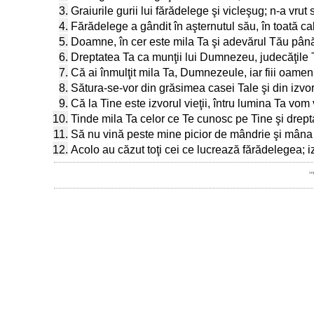
3.
Graiurile gurii lui fărădelege şi vicleşug; n-a vrut
4.
Fărădelege a gândit în aşternutul său, în toată ca
5.
Doamne, în cer este mila Ta şi adevărul Tău până 
6.
Dreptatea Ta ca munţii lui Dumnezeu, judecăţile
7.
Că ai înmulţit mila Ta, Dumnezeule, iar fiii oameni
8.
Sătura-se-vor din grăsimea casei Tale şi din izvoru
9.
Că la Tine este izvorul vieţii, întru lumina Ta vo
10.
Tinde mila Ta celor ce Te cunosc pe Tine şi drepta
11.
Să nu vină peste mine picior de mândrie şi mâna 
12.
Acolo au căzut toţi cei ce lucrează fărădelegea; iz
"