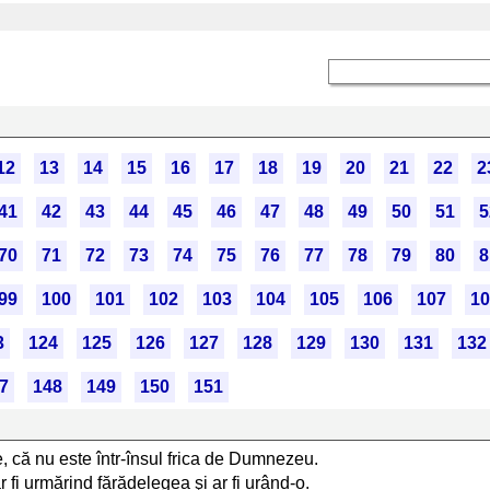
12
13
14
15
16
17
18
19
20
21
22
2
41
42
43
44
45
46
47
48
49
50
51
5
70
71
72
73
74
75
76
77
78
79
80
8
99
100
101
102
103
104
105
106
107
10
3
124
125
126
127
128
129
130
131
132
7
148
149
150
151
, că nu este într-însul frica de Dumnezeu.
 fi urmărind fărădelegea şi ar fi urând-o.