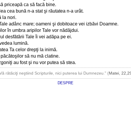
 să priceapă ca să facă bine.
lea cea bună n-a stat şi răutatea n-a urât.
la nori.
 Tale adânc mare; oameni şi dobitoace vei izbăvi Doamne.
lor în umbra aripilor Tale vor nădăjdui.
l desfătării Tale îi vei adăpa pe ei.
m vedea lumină.
tea Ta celor drepţi la inimă.
păcătoşilor să nu mă clatine.
goniţi au fost şi nu vor putea să stea.
Vă rătăciţi neştiind Scripturile, nici puterea lui Dumnezeu." (
Matei, 22,2
DESPRE