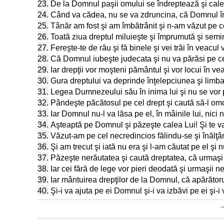
23.
De la Domnul paşii omului se îndreptează şi calea 
24.
Când va cădea, nu se va zdruncina, că Domnul în
25.
Tânăr am fost şi am îmbătrânit şi n-am văzut pe ce
26.
Toată ziua dreptul miluieşte şi împrumută şi semin
27.
Fereşte-te de rău şi fă binele şi vei trăi în veacul 
28.
Că Domnul iubeşte judecata şi nu va părăsi pe cei cu
29.
Iar drepţii vor moşteni pământul şi vor locui în ve
30.
Gura dreptului va deprinde înţelepciunea şi limba 
31.
Legea Dumnezeului său în inima lui şi nu se vor po
32.
Pândeşte păcătosul pe cel drept şi caută să-l om
33.
Iar Domnul nu-l va lăsa pe el, în mâinile lui, nici
34.
Aşteaptă pe Domnul şi păzeşte calea Lui! Şi te va
35.
Văzut-am pe cel necredincios fălindu-se şi înălţâ
36.
Şi am trecut şi iată nu era şi l-am căutat pe el şi nu
37.
Păzeşte nerăutatea şi caută dreptatea, că urmaşi
38.
Iar cei fără de lege vor pieri deodată şi urmaşii nec
39.
Iar mântuirea drepţilor de la Domnul, că apărător
40.
Şi-i va ajuta pe ei Domnul şi-i va izbăvi pe ei şi-
"