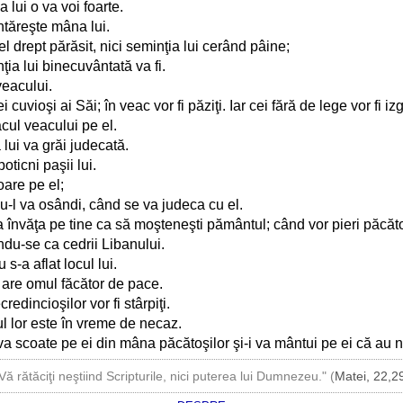
lui o va voi foarte.
tăreşte mâna lui.
l drept părăsit, nici seminţia lui cerând pâine;
ţia lui binecuvântată va fi.
veacului.
vioşi ai Săi; în veac vor fi păziţi. Iar cei fără de lege vor fi izgo
acul veacului pe el.
lui va grăi judecată.
ticni paşii lui.
oare pe el;
 nu-l va osândi, când se va judeca cu el.
 învăţa pe tine ca să moşteneşti pământul; când vor pieri păcăto
ndu-se ca cedrii Libanului.
 s-a aflat locul lui.
 are omul făcător de pace.
redincioşilor vor fi stârpiţi.
ul lor este în vreme de necaz.
i va scoate pe ei din mâna păcătoşilor şi-i va mântui pe ei că au n
Vă rătăciţi neştiind Scripturile, nici puterea lui Dumnezeu." (
Matei, 22,2