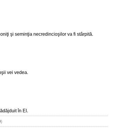
niţi şi seminţia necredincioşilor va fi stârpită.
şii vei vedea.
ădăjduit în El.
9
)