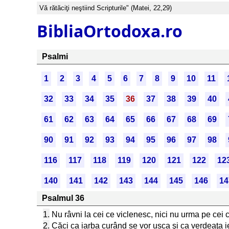
Vă rătăciţi neştiind Scripturile" (Matei, 22,29)
BibliaOrtodoxa.ro
Psalmi
1
2
3
4
5
6
7
8
9
10
11
32
33
34
35
36
37
38
39
40
61
62
63
64
65
66
67
68
69
90
91
92
93
94
95
96
97
98
116
117
118
119
120
121
122
12
140
141
142
143
144
145
146
14
Psalmul 36
1.
Nu râvni la cei ce viclenesc, nici nu urma pe cei 
2.
Căci ca iarba curând se vor usca şi ca verdeaţa ie