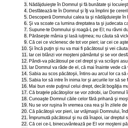
3.
Nădăjduieşte în Domnul şi fă bunătate şi locuieşt
4.
Desfătează-te în Domnul şi îţi va împlini ţie cereril
5.
Descoperă Domnului calea ta şi nădăjduieşte în El
6.
Şi va scoate ca lumina dreptatea ta şi judecata 
7.
Supune-te Domnului şi roagă-L pe El; nu râvni du
8.
Părăseşte mânia şi lasă iuţimea; nu căuta să vicl
9.
Că cei ce viclenesc de tot vor pieri; iar cei ce 
10.
Şi încă puţin şi nu va mai fi păcătosul şi vei căuta l
11.
Iar cei blânzi vor moşteni pământul şi se vor desf
12.
Pândi-va păcătosul pe cel drept şi va scrâşni asupr
13.
Iar Domnul va râde de el, că mai înainte vede că v
14.
Sabia au scos păcătoşii, întins-au arcul lor ca să
15.
Sabia lor să intre în inima lor şi arcurile lor să se
16.
Mai bun este puţinul celui drept, decât bogăţia mu
17.
Că braţele păcătoşilor se vor zdrobi, iar Domnul î
18.
Cunoaşte Domnul căile celor fără prihană şi moşte
19.
Nu se vor ruşina în vremea cea rea şi în zilele de
20.
Că păcătoşii vor pieri, iar vrăjmaşii Domnului, înda
21.
Împrumută păcătosul şi nu dă înapoi, iar dreptul s
22.
Că cei ce-L binecuvântează pe El vor moşteni pămâ