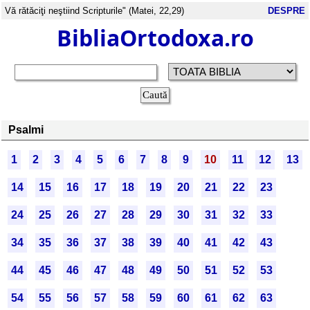
Vă rătăciţi neştiind Scripturile" (Matei, 22,29)
DESPRE
BibliaOrtodoxa.ro
Psalmi
1
2
3
4
5
6
7
8
9
10
11
12
13
14
15
16
17
18
19
20
21
22
23
24
25
26
27
28
29
30
31
32
33
34
35
36
37
38
39
40
41
42
43
44
45
46
47
48
49
50
51
52
53
54
55
56
57
58
59
60
61
62
63