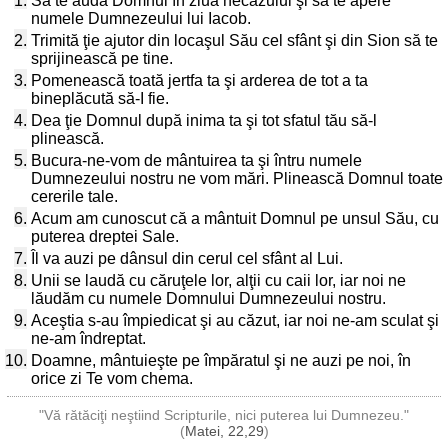
1.
Să te audă Domnul în ziua necazului şi să te apere
numele Dumnezeului lui Iacob.
2.
Trimită ţie ajutor din locaşul Său cel sfânt şi din Sion să te
sprijinească pe tine.
3.
Pomenească toată jertfa ta şi arderea de tot a ta
bineplăcută să-I fie.
4.
Dea ţie Domnul după inima ta şi tot sfatul tău să-l
plinească.
5.
Bucura-ne-vom de mântuirea ta şi întru numele
Dumnezeului nostru ne vom mări. Plinească Domnul toate
cererile tale.
6.
Acum am cunoscut că a mântuit Domnul pe unsul Său, cu
puterea dreptei Sale.
7.
Îl va auzi pe dânsul din cerul cel sfânt al Lui.
8.
Unii se laudă cu căruţele lor, alţii cu caii lor, iar noi ne
lăudăm cu numele Domnului Dumnezeului nostru.
9.
Aceştia s-au împiedicat şi au căzut, iar noi ne-am sculat şi
ne-am îndreptat.
10.
Doamne, mântuieşte pe împăratul şi ne auzi pe noi, în
orice zi Te vom chema.
"Vă rătăciţi neştiind Scripturile, nici puterea lui Dumnezeu."
(
Matei, 22,29
)