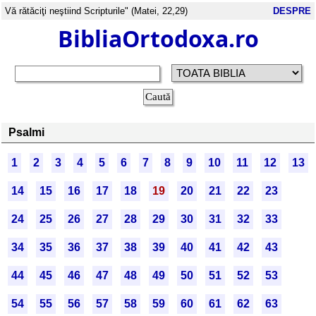
Vă rătăciţi neştiind Scripturile" (Matei, 22,29)
DESPRE
BibliaOrtodoxa.ro
Psalmi
1
2
3
4
5
6
7
8
9
10
11
12
13
14
15
16
17
18
19
20
21
22
23
24
25
26
27
28
29
30
31
32
33
34
35
36
37
38
39
40
41
42
43
44
45
46
47
48
49
50
51
52
53
54
55
56
57
58
59
60
61
62
63