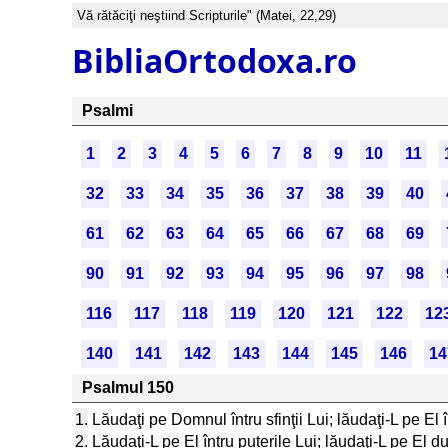
Vă rătăciţi neştiind Scripturile" (Matei, 22,29)
BibliaOrtodoxa.ro
Psalmi
1
2
3
4
5
6
7
8
9
10
11
32
33
34
35
36
37
38
39
40
61
62
63
64
65
66
67
68
69
90
91
92
93
94
95
96
97
98
116
117
118
119
120
121
122
12
140
141
142
143
144
145
146
14
Psalmul 150
1.
Lăudaţi pe Domnul întru sfinţii Lui; lăudaţi-L pe El în
2.
Lăudaţi-L pe El întru puterile Lui; lăudaţi-L pe El 