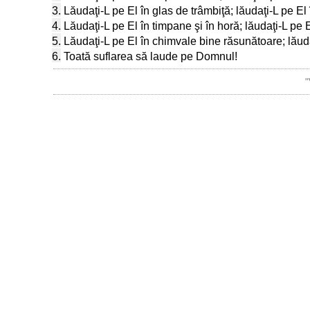
3.
Lăudaţi-L pe El în glas de trâmbiţă; lăudaţi-L pe El î
4.
Lăudaţi-L pe El în timpane şi în horă; lăudaţi-L pe E
5.
Lăudaţi-L pe El în chimvale bine răsunătoare; lăuda
6.
Toată suflarea să laude pe Domnul!
"