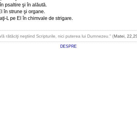
n psaltire şi în alăută.
l în strune şi organe.
ţi-L pe El în chimvale de strigare.
Vă rătăciţi neştiind Scripturile, nici puterea lui Dumnezeu." (
Matei, 22,2
DESPRE