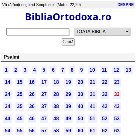
Vă rătăciţi neştiind Scripturile" (Matei, 22,29)
DESPRE
BibliaOrtodoxa.ro
Psalmi
1
2
3
4
5
6
7
8
9
10
11
12
13
14
15
16
17
18
19
20
21
22
23
24
25
26
27
28
29
30
31
32
33
34
35
36
37
38
39
40
41
42
43
44
45
46
47
48
49
50
51
52
53
54
55
56
57
58
59
60
61
62
63