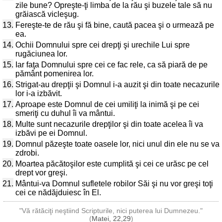
zile bune? Opreşte-ţi limba de la rău şi buzele tale să nu
grăiască vicleşug.
13.
Fereşte-te de rău şi fă bine, caută pacea şi o urmează pe
ea.
14.
Ochii Domnului spre cei drepţi şi urechile Lui spre
rugăciunea lor.
15.
Iar faţa Domnului spre cei ce fac rele, ca să piară de pe
pământ pomenirea lor.
16.
Strigat-au drepţii şi Domnul i-a auzit şi din toate necazurile
lor i-a izbăvit.
17.
Aproape este Domnul de cei umiliţi la inimă şi pe cei
smeriţi cu duhul îi va mântui.
18.
Multe sunt necazurile drepţilor şi din toate acelea îi va
izbăvi pe ei Domnul.
19.
Domnul păzeşte toate oasele lor, nici unul din ele nu se va
zdrobi.
20.
Moartea păcătoşilor este cumplită şi cei ce urăsc pe cel
drept vor greşi.
21.
Mântui-va Domnul sufletele robilor Săi şi nu vor greşi toţi
cei ce nădăjduiesc în El.
"Vă rătăciţi neştiind Scripturile, nici puterea lui Dumnezeu."
(
Matei, 22,29
)