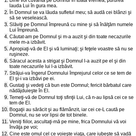
1.
Bine voi cuvânta pe Domnul în toată vremea, pururea
lauda Lui în gura mea.
2.
În Domnul se va lăuda sufletul meu; să audă cei blânzi şi
să se veselească.
3.
Slăviţi pe Domnul împreună cu mine şi să înălţăm numele
Lui împreună.
4.
Căutat-am pe Domnul şi m-a auzit şi din toate necazurile
mele m-a izbăvit.
5.
Apropiaţi-vă de El şi vă luminaţi; şi feţele voastre să nu se
ruşineze.
6.
Săracul acesta a strigat şi Domnul l-a auzit pe el şi din
toate necazurile lui l-a izbăvit.
7.
Străjui-va îngerul Domnului împrejurul celor ce se tem de
El şi-i va izbăvi pe ei.
8.
Gustaţi şi vedeţi că bun este Domnul; fericit bărbatul care
nădăjduieşte în El.
9.
Temeţi-vă de Domnul toţi sfinţii Lui, că n-au lipsă cei ce se
tem de El.
10.
Bogaţii au sărăcit şi au flămânzit, iar cei ce-L caută pe
Domnul, nu se vor lipsi de tot binele.
11.
Veniţi fiilor, ascultaţi-mă pe mine, frica Domnului vă voi
învăţa pe voi;
12.
Cine este omul cel ce voieşte viaţa, care iubeşte să vadă