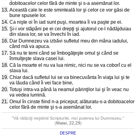
dobitoacelor celor fără de minte şi s-a asemănat lor.
13.
Această cale le este sminteală lor şi celor ce vor găsi de
bune spusele lor.
14.
Ca nişte oi în iad sunt puşi, moartea îi va paşte pe ei.
15.
Şi-i vor stăpâni pe ei cei drepţi şi ajutorul ce-l nădăjduiau
din slava lor, se va învechi în iad.
16.
Dar Dumnezeu va izbăvi sufletul meu din mâna iadului,
când mă va apuca.
17.
Să nu te temi când se îmbogăţeşte omul şi când se
înmulţeşte slava casei lui.
18.
Că la moarte el nu va lua nimic, nici nu se va coborî cu el
slava lui.
19.
Chiar dacă sufletul lui se va binecuvânta în viaţa lui şi te
va lăuda când îi vei face bine,
20.
Totuşi intra-va până la neamul părinţilor lui şi în veac nu
va vedea lumină.
21.
Omul în cinste fiind n-a priceput; alăturatu-s-a dobitoacelor
celor fără de minte şi s-a asemănat lor.
"Vă rătăciţi neştiind Scripturile, nici puterea lui Dumnezeu."
(
Matei, 22,29
)
DESPRE