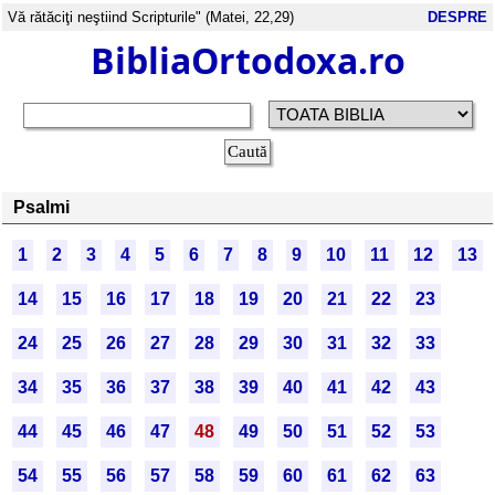
Vă rătăciţi neştiind Scripturile" (Matei, 22,29)
DESPRE
BibliaOrtodoxa.ro
Psalmi
1
2
3
4
5
6
7
8
9
10
11
12
13
14
15
16
17
18
19
20
21
22
23
24
25
26
27
28
29
30
31
32
33
34
35
36
37
38
39
40
41
42
43
44
45
46
47
48
49
50
51
52
53
54
55
56
57
58
59
60
61
62
63