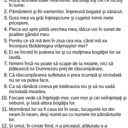
1.
Auziţi acestea toate neamurile, ascultaţi toţi cei ce locuiţi
în lume:
2.
Pământenii şi fiii oamenilor, împreună bogatul şi săracul.
3.
Gura mea va grăi înţelepciune şi cugetul inimii mele
pricepere.
4.
Pleca-voi spre pildă urechea mea, tâlcui-voi în sunet de
psaltire gândul meu.
5.
Pentru ce să mă tem în ziua cea rea, când mă va
înconjura fărădelegea vrăjmaşilor mei?
6.
Ei se încred în puterea lor şi cu mulţimea bogăţiei lor se
laudă.
7.
Nimeni însă nu poate să scape de la moarte, nici să
plătească lui Dumnezeu preţ de răscumpărare,
8.
Că răscumpărarea sufletului e prea scumpă şi niciodată
nu se va putea face,
9.
Ca să rămână cineva pe totdeauna viu şi să nu vadă
niciodată moartea.
10.
Fiecare vede că înţelepţii mor, cum mor şi cei neînţelepţi şi
nebunii, şi lasă altora bogăţia lor.
11.
Mormântul lor va fi casa lor în veac, locaşurile lor din
neam în neam, deşi numit-au cu numele lor pământurile
lor.
12.
Şi omul, în cinste fiind, n-a priceput; alăturatu-s-a