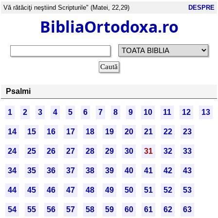
Vă rătăciţi neştiind Scripturile" (Matei, 22,29)
DESPRE
BibliaOrtodoxa.ro
Psalmi
1
2
3
4
5
6
7
8
9
10
11
12
13
14
15
16
17
18
19
20
21
22
23
24
25
26
27
28
29
30
31
32
33
34
35
36
37
38
39
40
41
42
43
44
45
46
47
48
49
50
51
52
53
54
55
56
57
58
59
60
61
62
63