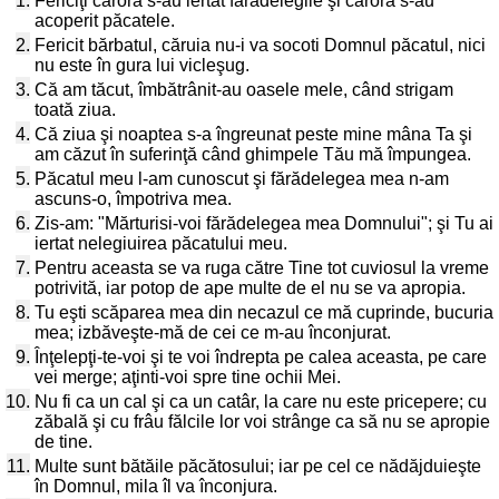
1.
Fericiţi cărora s-au iertat fărădelegile şi cărora s-au
acoperit păcatele.
2.
Fericit bărbatul, căruia nu-i va socoti Domnul păcatul, nici
nu este în gura lui vicleşug.
3.
Că am tăcut, îmbătrânit-au oasele mele, când strigam
toată ziua.
4.
Că ziua şi noaptea s-a îngreunat peste mine mâna Ta şi
am căzut în suferinţă când ghimpele Tău mă împungea.
5.
Păcatul meu l-am cunoscut şi fărădelegea mea n-am
ascuns-o, împotriva mea.
6.
Zis-am: "Mărturisi-voi fărădelegea mea Domnului"; şi Tu ai
iertat nelegiuirea păcatului meu.
7.
Pentru aceasta se va ruga către Tine tot cuviosul la vreme
potrivită, iar potop de ape multe de el nu se va apropia.
8.
Tu eşti scăparea mea din necazul ce mă cuprinde, bucuria
mea; izbăveşte-mă de cei ce m-au înconjurat.
9.
Înţelepţi-te-voi şi te voi îndrepta pe calea aceasta, pe care
vei merge; aţinti-voi spre tine ochii Mei.
10.
Nu fi ca un cal şi ca un catâr, la care nu este pricepere; cu
zăbală şi cu frâu fălcile lor voi strânge ca să nu se apropie
de tine.
11.
Multe sunt bătăile păcătosului; iar pe cel ce nădăjduieşte
în Domnul, mila îl va înconjura.