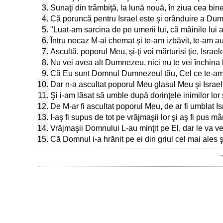
3.
Sunaţi din trâmbiţă, la lună nouă, în ziua cea bine
4.
Că poruncă pentru Israel este şi orânduire a Dumnez
5.
"Luat-am sarcina de pe umerii lui, că mâinile lui au
6.
Întru necaz M-ai chemat şi te-am izbăvit, te-am auzi
7.
Ascultă, poporul Meu, şi-ţi voi mărturisi ţie, Isra
8.
Nu vei avea alt Dumnezeu, nici nu te vei închina
9.
Că Eu sunt Domnul Dumnezeul tău, Cel ce te-am s
10.
Dar n-a ascultat poporul Meu glasul Meu şi Israel
11.
Şi i-am lăsat să umble după dorinţele inimilor lor
12.
De M-ar fi ascultat poporul Meu, de ar fi umblat Is
13.
I-aş fi supus de tot pe vrăjmaşii lor şi aş fi pus m
14.
Vrăjmaşii Domnului L-au minţit pe El, dar le va ven
15.
Că Domnul i-a hrănit pe ei din griul cel mai ales ş
"