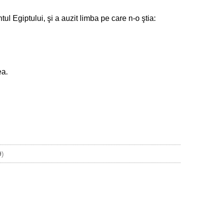
ul Egiptului, şi a auzit limba pe care n-o ştia:
ea.
9
)