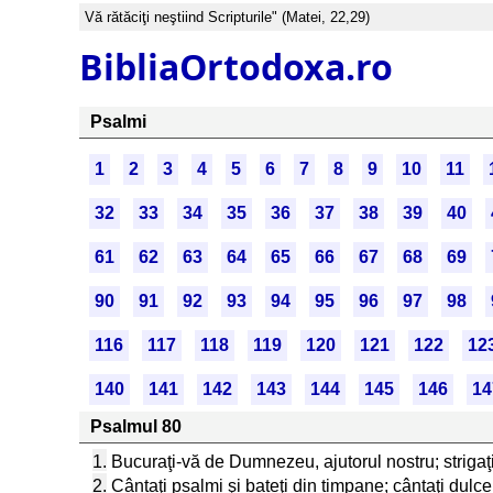
Vă rătăciţi neştiind Scripturile" (Matei, 22,29)
BibliaOrtodoxa.ro
Psalmi
1
2
3
4
5
6
7
8
9
10
11
32
33
34
35
36
37
38
39
40
61
62
63
64
65
66
67
68
69
90
91
92
93
94
95
96
97
98
116
117
118
119
120
121
122
12
140
141
142
143
144
145
146
14
Psalmul 80
1.
Bucuraţi-vă de Dumnezeu, ajutorul nostru; strigaţ
2.
Cântaţi psalmi şi bateţi din timpane; cântaţi dulce 