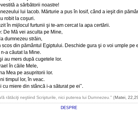
vestită a sărbătorii noastre!
eului lui Iacob. Mărturie a pus în Iosif, când a ieşit din pământ
 robit la coşuri.
t în mijlocul furtunii şi te-am cercat la apa certării.
ele: De Mă vei asculta pe Mine,
 la dumnezeu străin,
cos din pământul Egiptului. Deschide gura şi o voi umple pe 
 n-a căutat la Mine.
 şi au mers după cugetele lor.
rael în căile Mele,
âna Mea pe asupritorii lor.
i timpul lor, în veac.
i cu miere din stâncă i-a săturat pe ei".
Vă rătăciţi neştiind Scripturile, nici puterea lui Dumnezeu." (
Matei, 22,2
DESPRE