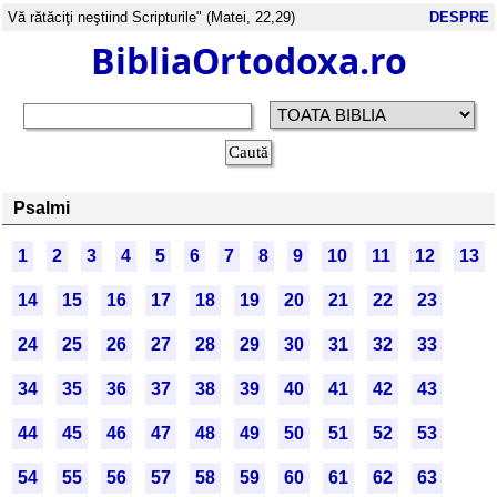
Vă rătăciţi neştiind Scripturile" (Matei, 22,29)
DESPRE
BibliaOrtodoxa.ro
Psalmi
1
2
3
4
5
6
7
8
9
10
11
12
13
14
15
16
17
18
19
20
21
22
23
24
25
26
27
28
29
30
31
32
33
34
35
36
37
38
39
40
41
42
43
44
45
46
47
48
49
50
51
52
53
54
55
56
57
58
59
60
61
62
63