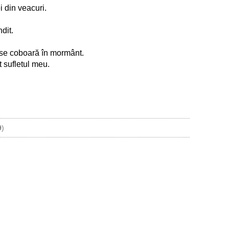
i din veacuri.
dit.
 se coboară în mormânt.
 sufletul meu.
.
9
)