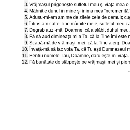
3.
Vrăjmaşul prigoneşte sufletul meu şi viaţa mea o c
4.
Mâhnit e duhul în mine şi inima mea încremenită 
5.
Adusu-mi-am aminte de zilele cele de demult; cuge
6.
Întins-am către Tine mâinile mele, sufletul meu c
7.
Degrab auzi-mă, Doamne, că a slăbit duhul meu. 
8.
Fă să aud dimineaţa mila Ta, că la Tine îmi este 
9.
Scapă-mă de vrăjmaşii mei, că la Tine alerg, Do
10.
Învaţă-mă să fac voia Ta, că Tu eşti Dumnezeul 
11.
Pentru numele Tău, Doamne, dăruieşte-mi viaţă. Î
12.
Fă bunătate de stârpeşte pe vrăjmaşii mei şi pierd
"