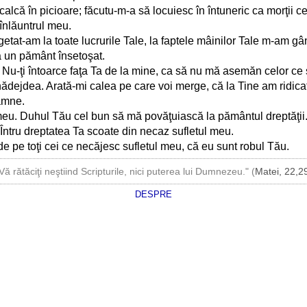
alcă în picioare; făcutu-m-a să locuiesc în întuneric ca morţii ce
înlăuntrul meu.
tat-am la toate lucrurile Tale, la faptele mâinilor Tale m-am gân
a un pământ însetoşat.
Nu-ţi întoarce faţa Ta de la mine, ca să nu mă asemăn celor ce
nădejdea. Arată-mi calea pe care voi merge, că la Tine am ridicat
amne.
meu. Duhul Tău cel bun să mă povăţuiască la pământul dreptăţii
ntru dreptatea Ta scoate din necaz sufletul meu.
e pe toţi cei ce necăjesc sufletul meu, că eu sunt robul Tău.
Vă rătăciţi neştiind Scripturile, nici puterea lui Dumnezeu." (
Matei, 22,2
DESPRE