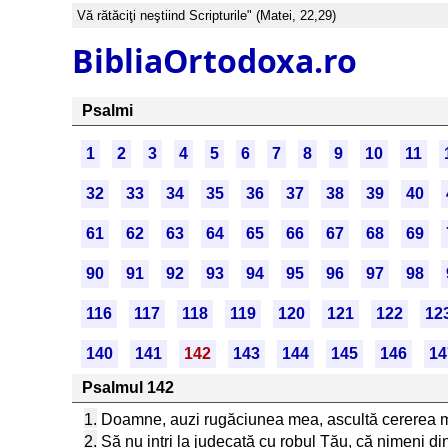
Vă rătăciţi neştiind Scripturile" (Matei, 22,29)
BibliaOrtodoxa.ro
Psalmi
1
2
3
4
5
6
7
8
9
10
11
32
33
34
35
36
37
38
39
40
61
62
63
64
65
66
67
68
69
90
91
92
93
94
95
96
97
98
116
117
118
119
120
121
122
12
140
141
142
143
144
145
146
14
Psalmul 142
1.
Doamne, auzi rugăciunea mea, ascultă cererea mea
2.
Să nu intri la judecată cu robul Tău, că nimeni din 