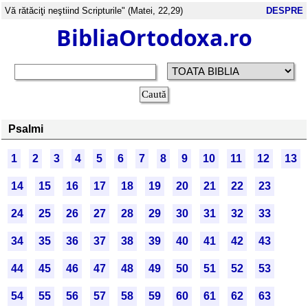
Vă rătăciţi neştiind Scripturile" (Matei, 22,29)
DESPRE
BibliaOrtodoxa.ro
Psalmi
1
2
3
4
5
6
7
8
9
10
11
12
13
14
15
16
17
18
19
20
21
22
23
24
25
26
27
28
29
30
31
32
33
34
35
36
37
38
39
40
41
42
43
44
45
46
47
48
49
50
51
52
53
54
55
56
57
58
59
60
61
62
63