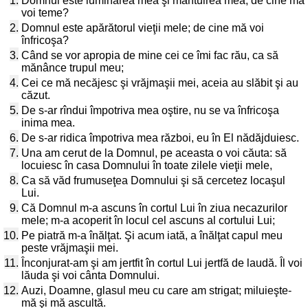
1.
Domnul este luminarea mea şi mântuirea mea; de cine mă
voi teme?
2.
Domnul este apărătorul vieţii mele; de cine mă voi
înfricoşa?
3.
Când se vor apropia de mine cei ce îmi fac rău, ca să
mănânce trupul meu;
4.
Cei ce mă necăjesc şi vrăjmaşii mei, aceia au slăbit şi au
căzut.
5.
De s-ar rîndui împotriva mea oştire, nu se va înfricoşa
inima mea.
6.
De s-ar ridica împotriva mea război, eu în El nădăjduiesc.
7.
Una am cerut de la Domnul, pe aceasta o voi căuta: să
locuiesc în casa Domnului în toate zilele vieţii mele,
8.
Ca să văd frumuseţea Domnului şi să cercetez locaşul
Lui.
9.
Că Domnul m-a ascuns în cortul Lui în ziua necazurilor
mele; m-a acoperit în locul cel ascuns al cortului Lui;
10.
Pe piatră m-a înălţat. Şi acum iată, a înălţat capul meu
peste vrăjmaşii mei.
11.
Înconjurat-am şi am jertfit în cortul Lui jertfă de laudă. Îl voi
lăuda şi voi cânta Domnului.
12.
Auzi, Doamne, glasul meu cu care am strigat; miluieşte-
mă şi mă ascultă.