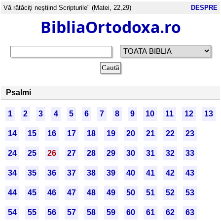
Vă rătăciţi neştiind Scripturile" (Matei, 22,29)
DESPRE
BibliaOrtodoxa.ro
Psalmi
1
2
3
4
5
6
7
8
9
10
11
12
13
14
15
16
17
18
19
20
21
22
23
24
25
26
27
28
29
30
31
32
33
34
35
36
37
38
39
40
41
42
43
44
45
46
47
48
49
50
51
52
53
54
55
56
57
58
59
60
61
62
63