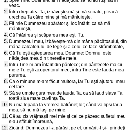
1.
Spre Tine, Doamne, am nădăjduit, să nu fiu ruşinat în
veac.
2.
Întru dreptatea Ta, izbăveşte-mă şi mă scoate, pleacă
urechea Ta către mine şi mă mântuieşte.
3.
Fii mie Dumnezeu apărător şi loc întărit, ca să mă
mântuieşti,
4.
Că întărirea şi scăparea mea eşti Tu.
5.
Dumnezeul meu, izbăveşte-mă din mâna păcătosului, din
mâna călcătorului de lege şi a celui ce face strâmbătate,
6.
Că Tu eşti aşteptarea mea, Doamne; Domnul este
nădejdea mea din tinereţile mele.
7.
Întru Tine m-am întărit din pântece; din pântecele maicii
mele Tu eşti acoperitorul meu; întru Tine este lauda mea
pururea.
8.
Ca o minune m-am făcut multora, iar Tu eşti ajutorul meu
cel tare.
9.
Să se umple gura mea de lauda Ta, ca să laud slava Ta,
toată ziua mare cuviinţa Ta.
10.
Nu mă lepăda la vremea bătrâneţilor; când va lipsi tăria
mea, să nu mă laşi pe mine.
11.
Că au zis vrăjmaşii mei mie şi cei ce păzesc sufletul meu
s-au sfătuit împreună,
12.
Zicând: Dumnezeu l-a părăsit pe el, urmăriţi-l şi-l prindeţi