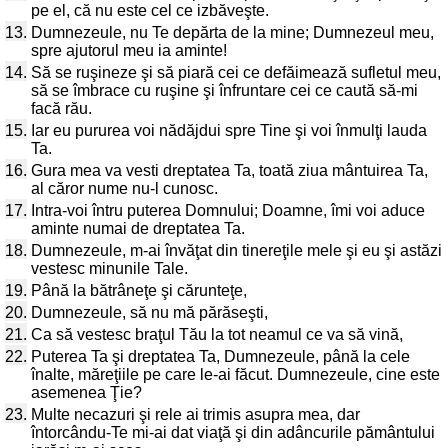
pe el, că nu este cel ce izbăveşte.
13.
Dumnezeule, nu Te depărta de la mine; Dumnezeul meu,
spre ajutorul meu ia aminte!
14.
Să se ruşineze şi să piară cei ce defăimează sufletul meu,
să se îmbrace cu ruşine şi înfruntare cei ce caută să-mi
facă rău.
15.
Iar eu pururea voi nădăjdui spre Tine şi voi înmulţi lauda
Ta.
16.
Gura mea va vesti dreptatea Ta, toată ziua mântuirea Ta,
al căror nume nu-l cunosc.
17.
Intra-voi întru puterea Domnului; Doamne, îmi voi aduce
aminte numai de dreptatea Ta.
18.
Dumnezeule, m-ai învăţat din tinereţile mele şi eu şi astăzi
vestesc minunile Tale.
19.
Până la bătrâneţe şi cărunteţe,
20.
Dumnezeule, să nu mă părăseşti,
21.
Ca să vestesc braţul Tău la tot neamul ce va să vină,
22.
Puterea Ta şi dreptatea Ta, Dumnezeule, până la cele
înalte, măreţiile pe care le-ai făcut. Dumnezeule, cine este
asemenea Ţie?
23.
Multe necazuri şi rele ai trimis asupra mea, dar
întorcându-Te mi-ai dat viaţă şi din adâncurile pământului