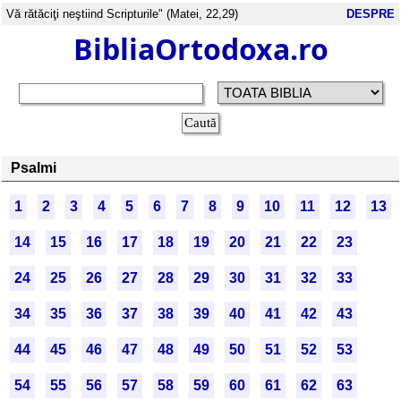
Vă rătăciţi neştiind Scripturile" (Matei, 22,29)
DESPRE
BibliaOrtodoxa.ro
Psalmi
1
2
3
4
5
6
7
8
9
10
11
12
13
14
15
16
17
18
19
20
21
22
23
24
25
26
27
28
29
30
31
32
33
34
35
36
37
38
39
40
41
42
43
44
45
46
47
48
49
50
51
52
53
54
55
56
57
58
59
60
61
62
63