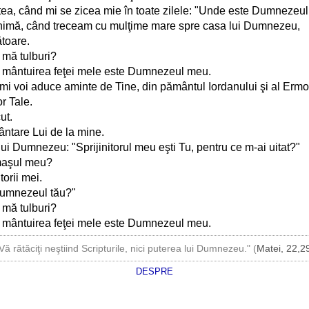
tea, când mi se zicea mie în toate zilele: "Unde este Dumnezeul
nimă, când treceam cu mulţime mare spre casa lui Dumnezeu,
ătoare.
e mă tulburi?
; mântuirea feţei mele este Dumnezeul meu.
 îmi voi aduce aminte de Tine, din pământul Iordanului şi al Ermo
r Tale.
ut.
ântare Lui de la mine.
i Dumnezeu: "Sprijinitorul meu eşti Tu, pentru ce m-ai uitat?"
maşul meu?
orii mei.
 Dumnezeul tău?"
e mă tulburi?
; mântuirea feţei mele este Dumnezeul meu.
Vă rătăciţi neştiind Scripturile, nici puterea lui Dumnezeu." (
Matei, 22,2
DESPRE