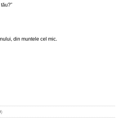
 tău?"
nului, din muntele cel mic.
9
)