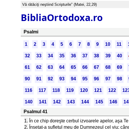
Vă rătăciţi neştiind Scripturile" (Matei, 22,29)
BibliaOrtodoxa.ro
Psalmi
1
2
3
4
5
6
7
8
9
10
11
32
33
34
35
36
37
38
39
40
61
62
63
64
65
66
67
68
69
90
91
92
93
94
95
96
97
98
116
117
118
119
120
121
122
12
140
141
142
143
144
145
146
14
Psalmul 41
1.
În ce chip doreşte cerbul izvoarele apelor, aşa 
2.
Însetat-a sufletul meu de Dumnezeul cel viu; când