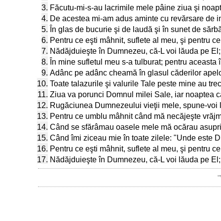
3.
Făcutu-mi-s-au lacrimile mele pâine ziua şi noap
4.
De acestea mi-am adus aminte cu revărsare de i
5.
În glas de bucurie şi de laudă şi în sunet de sărb
6.
Pentru ce eşti mâhnit, suflete al meu, şi pentru c
7.
Nădăjduieşte în Dumnezeu, că-L voi lăuda pe El
8.
În mine sufletul meu s-a tulburat; pentru aceasta
9.
Adânc pe adânc cheamă în glasul căderilor apelo
10.
Toate talazurile şi valurile Tale peste mine au trec
11.
Ziua va porunci Domnul milei Sale, iar noaptea c
12.
Rugăciunea Dumnezeului vieţii mele, spune-voi lu
13.
Pentru ce umblu mâhnit când mă necăjeşte vrăj
14.
Când se sfărâmau oasele mele mă ocărau asuprit
15.
Când îmi ziceau mie în toate zilele: "Unde este
16.
Pentru ce eşti mâhnit, suflete al meu, şi pentru c
17.
Nădăjduieşte în Dumnezeu, că-L voi lăuda pe El
"