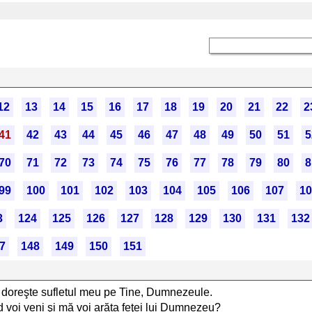
12
13
14
15
16
17
18
19
20
21
22
2
41
42
43
44
45
46
47
48
49
50
51
5
70
71
72
73
74
75
76
77
78
79
80
8
99
100
101
102
103
104
105
106
107
10
3
124
125
126
127
128
129
130
131
132
7
148
149
150
151
Te doreşte sufletul meu pe Tine, Dumnezeule.
 voi veni şi mă voi arăta feţei lui Dumnezeu?