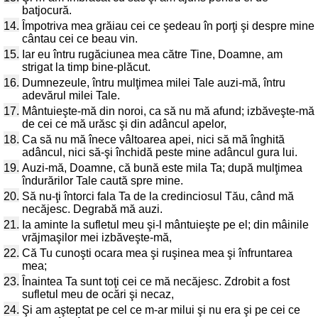
batjocură.
14.
Împotriva mea grăiau cei ce şedeau în porţi şi despre mine
cântau cei ce beau vin.
15.
Iar eu întru rugăciunea mea către Tine, Doamne, am
strigat la timp bine-plăcut.
16.
Dumnezeule, întru mulţimea milei Tale auzi-mă, întru
adevărul milei Tale.
17.
Mântuieşte-mă din noroi, ca să nu mă afund; izbăveşte-mă
de cei ce mă urăsc şi din adâncul apelor,
18.
Ca să nu mă înece vâltoarea apei, nici să mă înghită
adâncul, nici să-şi închidă peste mine adâncul gura lui.
19.
Auzi-mă, Doamne, că bună este mila Ta; după mulţimea
îndurărilor Tale caută spre mine.
20.
Să nu-ţi întorci fala Ta de la credinciosul Tău, când mă
necăjesc. Degrabă mă auzi.
21.
Ia aminte la sufletul meu şi-l mântuieşte pe el; din mâinile
vrăjmaşilor mei izbăveşte-mă,
22.
Că Tu cunoşti ocara mea şi ruşinea mea şi înfruntarea
mea;
23.
Înaintea Ta sunt toţi cei ce mă necăjesc. Zdrobit a fost
sufletul meu de ocări şi necaz,
24.
Şi am aşteptat pe cel ce m-ar milui şi nu era şi pe cei ce