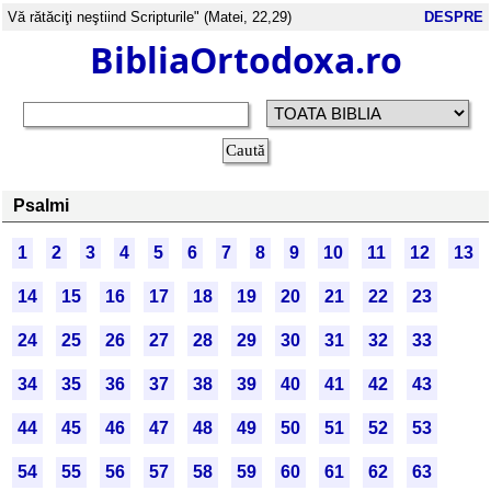
Vă rătăciţi neştiind Scripturile" (Matei, 22,29)
DESPRE
BibliaOrtodoxa.ro
Psalmi
1
2
3
4
5
6
7
8
9
10
11
12
13
14
15
16
17
18
19
20
21
22
23
24
25
26
27
28
29
30
31
32
33
34
35
36
37
38
39
40
41
42
43
44
45
46
47
48
49
50
51
52
53
54
55
56
57
58
59
60
61
62
63