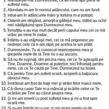
1.
Mântuieşte-mă, Dumnezeule, că au intrat ape până la
sufletul meu.
2.
Afundatu-m-am în noroiul adâncului, care nu are fund;
3.
Intrat-am în adâncurile mării şi furtuna m-a potopit.
4.
Ostenit-am strigând, amorţit-a gâtlejul meu, slăbit-au ochii
mei nădăjduind spre Dumnezeul meu.
5.
Înmulţitu-s-au mai mult decât perii capului meu cei ce mă
urăsc pe mine în zadar.
6.
Întăritu-s-au vrăjmaşii mei, cei ce mă prigonesc pe
nedrept; cele ce n-am răpit, pe acelea le-am plătit.
7.
Dumnezeule, Tu ai cunoscut nepriceperea mea şi
greşelile mele de la Tine nu s-au ascuns.
8.
Să nu fie ruşinaţi, din pricina mea, cei ce Te aşteaptă pe
Tine, Doamne, Doamne al puterilor, nici înfruntaţi pentru
mine, cei ce Te caută pe Tine, Dumnezeul lui Israel.
9.
Că pentru Tine am suferit ocară, acoperit-a batjocura
obrazul meu.
10.
Înstrăinat am fost de fraţii mei şi străin fiilor maicii mele,
11.
Că râvna casei Tale m-a mâncat şi ocările celor ce Te
ocărăsc pe Tine au căzut asupra mea.
12.
Şi mi-am smerit cu post sufletul meu şi mi-a fost spre
ocară mie.
13.
Şi m-am îmbrăcat cu sac şi am ajuns pentru ei de