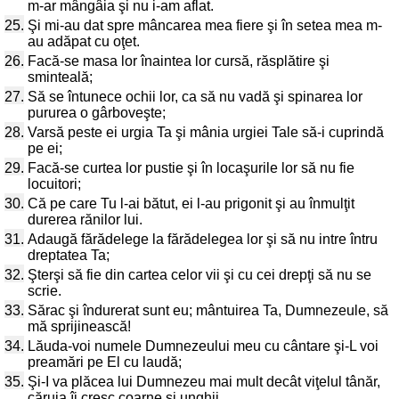
m-ar mângâia şi nu i-am aflat.
25.
Şi mi-au dat spre mâncarea mea fiere şi în setea mea m-
au adăpat cu oţet.
26.
Facă-se masa lor înaintea lor cursă, răsplătire şi
sminteală;
27.
Să se întunece ochii lor, ca să nu vadă şi spinarea lor
pururea o gârboveşte;
28.
Varsă peste ei urgia Ta şi mânia urgiei Tale să-i cuprindă
pe ei;
29.
Facă-se curtea lor pustie şi în locaşurile lor să nu fie
locuitori;
30.
Că pe care Tu l-ai bătut, ei l-au prigonit şi au înmulţit
durerea rănilor lui.
31.
Adaugă fărădelege la fărădelegea lor şi să nu intre întru
dreptatea Ta;
32.
Şterşi să fie din cartea celor vii şi cu cei drepţi să nu se
scrie.
33.
Sărac şi îndurerat sunt eu; mântuirea Ta, Dumnezeule, să
mă sprijinească!
34.
Lăuda-voi numele Dumnezeului meu cu cântare şi-L voi
preamări pe El cu laudă;
35.
Şi-I va plăcea lui Dumnezeu mai mult decât viţelul tânăr,
căruia îi cresc coarne şi unghii.