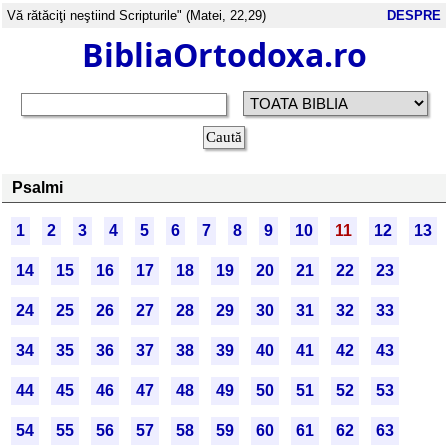
Vă rătăciţi neştiind Scripturile" (Matei, 22,29)
DESPRE
BibliaOrtodoxa.ro
Psalmi
1
2
3
4
5
6
7
8
9
10
11
12
13
14
15
16
17
18
19
20
21
22
23
24
25
26
27
28
29
30
31
32
33
34
35
36
37
38
39
40
41
42
43
44
45
46
47
48
49
50
51
52
53
54
55
56
57
58
59
60
61
62
63