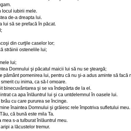
rugam.
locul iubirii mele.
tea de-a dreapta lui.
 lui să se prefacă în păcat.
l;
coşi din curţile caselor lor;
străinii ostenelile lui;
mele lui;
tea Domnului şi păcatul maicii lui să nu se şteargă;
pe pământ pomenirea lui, pentru că nu şi-a adus aminte să facă m
l smerit cu inima, ca să-l omoare.
oit binecuvântarea şi se va îndepărta de la el.
intrat ca apa înlăuntrul lui şi ca untdelemnul în oasele lui.
n brâu cu care pururea se încinge.
mine înaintea Domnului şi grăiesc rele împotriva sufletului meu.
Tău, că bună este mila Ta.
 mea s-a tulburat înlăuntrul meu.
ripi a lăcustelor tremur.