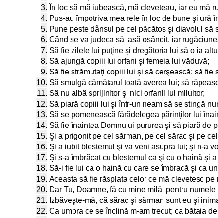
3.
În loc să mă iubească, mă cleveteau, iar eu mă 
4.
Pus-au împotriva mea rele în loc de bune şi ură în 
5.
Pune peste dânsul pe cel păcătos şi diavolul să s
6.
Când se va judeca să iasă osândit, iar rugăciunea
7.
Să fie zilele lui puţine şi dregătoria lui să o ia altu
8.
Să ajungă copiii lui orfani şi femeia lui văduvă;
9.
Să fie strămutaţi copiii lui şi să cerşească; să fie s
10.
Să smulgă cămătarul toată averea lui; să răpească 
11.
Să nu aibă sprijinitor şi nici orfanii lui miluitor;
12.
Să piară copiii lui şi într-un neam să se stingă nu
13.
Să se pomenească fărădelegea părinţilor lui înain
14.
Să fie înaintea Domnului pururea şi să piară de 
15.
Şi a prigonit pe cel sărman, pe cel sărac şi pe ce
16.
Şi a iubit blestemul şi va veni asupra lui; şi n-a v
17.
Şi s-a îmbrăcat cu blestemul ca şi cu o haină şi a 
18.
Să-i fie lui ca o haină cu care se îmbracă şi ca u
19.
Aceasta să fie răsplata celor ce mă clevetesc pe 
20.
Dar Tu, Doamne, fă cu mine milă, pentru numele 
21.
Izbăveşte-mă, că sărac şi sărman sunt eu şi inima
22.
Ca umbra ce se înclină m-am trecut; ca bătaia de a