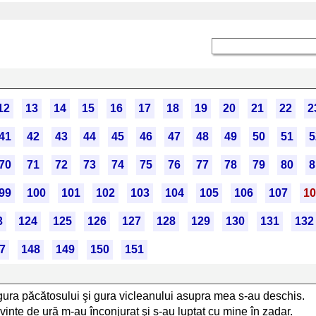
12
13
14
15
16
17
18
19
20
21
22
2
41
42
43
44
45
46
47
48
49
50
51
5
70
71
72
73
74
75
76
77
78
79
80
8
99
100
101
102
103
104
105
106
107
10
3
124
125
126
127
128
129
130
131
132
7
148
149
150
151
ura păcătosului şi gura vicleanului asupra mea s-au deschis.
inte de ură m-au înconjurat şi s-au luptat cu mine în zadar.