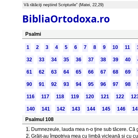
Vă rătăciţi neştiind Scripturile" (Matei, 22,29)
BibliaOrtodoxa.ro
Psalmi
1
2
3
4
5
6
7
8
9
10
11
32
33
34
35
36
37
38
39
40
61
62
63
64
65
66
67
68
69
90
91
92
93
94
95
96
97
98
116
117
118
119
120
121
122
12
140
141
142
143
144
145
146
14
Psalmul 108
1.
Dumnezeule, lauda mea n-o ţine sub tăcere. Că g
2.
Grăit-au împotriva mea cu limbă vicleană şi cu cuv