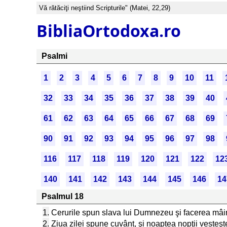
Vă rătăciţi neştiind Scripturile" (Matei, 22,29)
BibliaOrtodoxa.ro
Psalmi
1
2
3
4
5
6
7
8
9
10
11
32
33
34
35
36
37
38
39
40
61
62
63
64
65
66
67
68
69
90
91
92
93
94
95
96
97
98
116
117
118
119
120
121
122
12
140
141
142
143
144
145
146
14
Psalmul 18
1.
Cerurile spun slava lui Dumnezeu şi facerea mâini
2.
Ziua zilei spune cuvânt, şi noaptea nopţii vesteşte