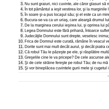
3.
Nu sunt graiuri, nici cuvinte, ale căror glasuri să
4.
În tot pământul a ieşit vestirea lor, şi la marginile 
5.
În soare şi-a pus locaşul său; şi el este ca un mi
6.
Bucura-se-va ca un uriaş, care aleargă drumul lui
7.
De la marginea cerului ieşirea lui, şi oprirea lui 
8.
Legea Domnului este fără prihană, întoarce suflet
9.
Judecăţile Domnului sunt drepte, veselesc inima;
10.
Frica de Domnul este curată, rămâne în veacul ve
11.
Dorite sunt mai mult decât aurul, şi decât piatra c
12.
Că robul Tău le păzeşte pe ele, şi răsplătire mult
13.
Greşelile cine le va pricepe? De cele ascunse a
14.
Şi de cele străine fereşte pe robul Tău; de nu mă v
15.
Şi vor bineplăcea cuvintele gurii mele şi cugetul
"