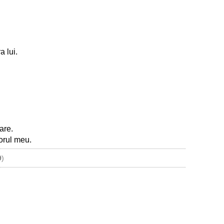
a lui.
are.
torul meu.
9
)