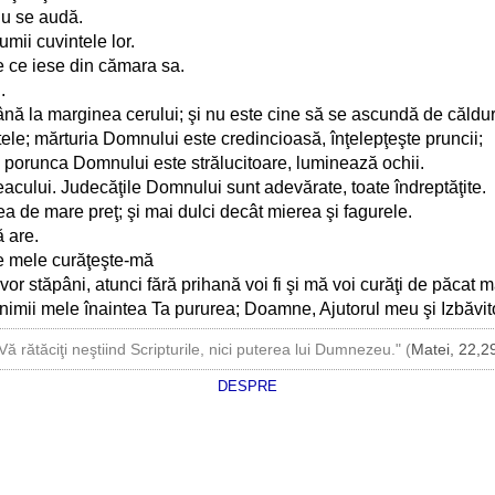
 nu se audă.
lumii cuvintele lor.
re ce iese din cămara sa.
.
până la marginea cerului; şi nu este cine să se ascundă de căldur
ele; mărturia Domnului este credincioasă, înţelepţeşte pruncii;
 porunca Domnului este strălucitoare, luminează ochii.
acului. Judecăţile Domnului sunt adevărate, toate îndreptăţite.
ea de mare preţ; şi mai dulci decât mierea şi fagurele.
ă are.
le mele curăţeşte-mă
or stăpâni, atunci fără prihană voi fi şi mă voi curăţi de păcat m
 inimii mele înaintea Ta pururea; Doamne, Ajutorul meu şi Izbăvi
Vă rătăciţi neştiind Scripturile, nici puterea lui Dumnezeu." (
Matei, 22,2
DESPRE