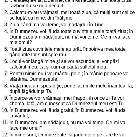
1.
Mântuieşte-mă, Doamne, că m-a necăjit omul; toată ziua
războindu-se m-a necăjit.
2.
Călcatu-m-au vrăjmaşii mei toată ziua, că mulţi sunt cei ce
se luptă cu mine, din înălţime.
3.
Ziua când mă voi teme, voi nădăjdui în Tine.
4.
În Dumnezeu voi lăuda toate cuvintele mele toată ziua; în
Dumnezeu am nădăjduit, nu mă voi teme: Ce-mi va face
mie omul?
5.
Toată ziua cuvintele mele au urât, împotriva mea toate
gândurile lor sunt spre rău.
6.
Locui-vor lângă mine şi se vor ascunde; ei vor păzi
călcâiul meu, ca şi cum ar căuta sufletul meu.
7.
Pentru nimic nu-i vei mântui pe ei; în mânie popoare vei
sfărâma, Dumnezeule.
8.
Viaţa mea am spus-o ţie; pune lacrimile mele înaintea Ta,
după făgăduinţa Ta.
9.
Întoarce-se-vor vrăjmaşii mei înapoi, în orice zi Te voi
chema. Iată, am cunoscut că Dumnezeul meu eşti Tu.
10.
În Dumnezeu voi lăuda graiul, în Dumnezeu voi lăuda
cuvântul;
11.
În Dumnezeu am nădăjduit, nu mă voi teme: Ce-mi va
face mie omul?
12.
În mine sunt, Dumnezeule, făgăduinţele pe care le voi