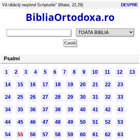
Vă rătăciţi neştiind Scripturile" (Matei, 22,29)
DESPRE
BibliaOrtodoxa.ro
Psalmi
1
2
3
4
5
6
7
8
9
10
11
12
13
14
15
16
17
18
19
20
21
22
23
24
25
26
27
28
29
30
31
32
33
34
35
36
37
38
39
40
41
42
43
44
45
46
47
48
49
50
51
52
53
54
55
56
57
58
59
60
61
62
63