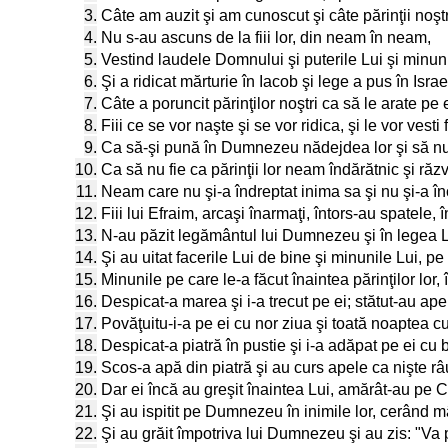
3.
Câte am auzit şi am cunoscut şi câte părinţii noştr
4.
Nu s-au ascuns de la fiii lor, din neam în neam,
5.
Vestind laudele Domnului şi puterile Lui şi minuni
6.
Şi a ridicat mărturie în Iacob şi lege a pus în Israe
7.
Câte a poruncit părinţilor noştri ca să le arate pe 
8.
Fiii ce se vor naşte şi se vor ridica, şi le vor vesti fi
9.
Ca să-şi pună în Dumnezeu nădejdea lor şi să nu u
10.
Ca să nu fie ca părinţii lor neam îndărătnic şi răzvr
11.
Neam care nu şi-a îndreptat inima sa şi nu şi-a î
12.
Fiii lui Efraim, arcaşi înarmaţi, întors-au spatele, î
13.
N-au păzit legământul lui Dumnezeu şi în legea L
14.
Şi au uitat facerile Lui de bine şi minunile Lui, pe 
15.
Minunile pe care le-a făcut înaintea părinţilor lor
16.
Despicat-a marea şi i-a trecut pe ei; stătut-au ape
17.
Povăţuitu-i-a pe ei cu nor ziua şi toată noaptea c
18.
Despicat-a piatră în pustie şi i-a adăpat pe ei cu
19.
Scos-a apă din piatră şi au curs apele ca nişte râu
20.
Dar ei încă au greşit înaintea Lui, amărât-au pe Ce
21.
Şi au ispitit pe Dumnezeu în inimile lor, cerând mâ
22.
Şi au grăit împotriva lui Dumnezeu şi au zis: "V