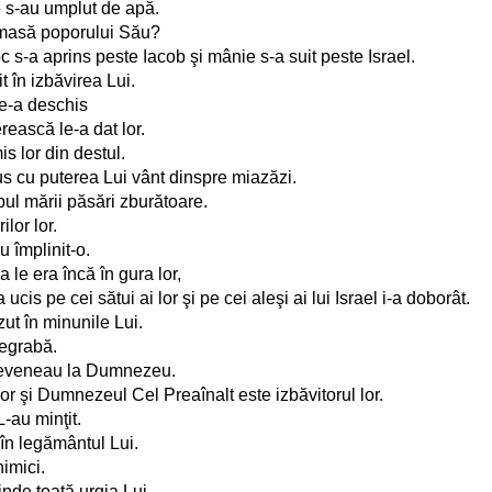
le s-au umplut de apă.
e masă poporului Său?
 s-a aprins peste Iacob şi mânie s-a suit peste Israel.
 în izbăvirea Lui.
le-a deschis
ească le-a dat lor.
s lor din destul.
dus cu puterea Lui vânt dinspre miazăzi.
pul mării păsări zburătoare.
ilor lor.
u împlinit-o.
 le era încă în gura lor,
is pe cei sătui ai lor şi pe cei aleşi ai lui Israel i-a doborât.
ut în minunile Lui.
degrabă.
i reveneau la Dumnezeu.
r şi Dumnezeul Cel Preaînalt este izbăvitorul lor.
L-au minţit.
t în legământul Lui.
nimici.
inde toată urgia Lui.