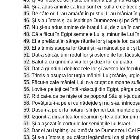
44.
Şi-a adus aminte că trup sunt ei, suflare ce trece 
45.
De câte ori L-au amărât în pustiu, L-au mâniat î
46.
Şi s-au întors şi au ispitit pe Dumnezeu şi pe Sfânt
47.
Nu şi-au adus aminte de braţul Lui, de ziua în care
48.
Că a făcut în Egipt semnele Lui şi minunile Lui 
49.
El a prefăcut în sânge râurile lor şi apele lor, ca 
50.
El a trimis asupra lor tăuni şi i-a mâncat pe ei; şi 
51.
Dat-a stricăciunii rodul lor şi ostenelile lor, lăcuste
52.
Bătut-a cu grindină via lor şi duzii lor cu piatră.
53.
Dat-a grindinii dobitoacele lor şi averea lor foculu
54.
Trimis-a asupra lor urgia mâniei Lui; mânie, urgie ş
55.
Făcut-a cale mâniei Lui; n-a cruţat de moarte suflet
56.
Lovit-a pe toţi cei întâi-născuţi din Egipt, pârga os
57.
Ridicat-a ca pe nişte oi pe poporul Său şi i-ţa dus
58.
Povăţuitu-i-a pe ei cu nădejde şi nu s-au înfricoşa
59.
Dusu-i-a pe ei la hotarul sfinţeniei Lui, muntele p
60.
Izgonit-a dinaintea lor neamuri şi le-a dat lor pri
61.
Şi a aşezat în corturile lor seminţiile lui Israel.
62.
Dar ei au ispitit şi au amărât pe Dumnezeul Cel Pr
63.
Şi s-au întors şi au călcat legământul ca şi părinţi