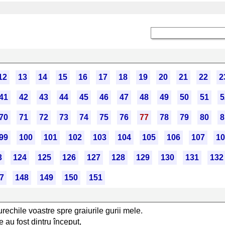
12
13
14
15
16
17
18
19
20
21
22
2
41
42
43
44
45
46
47
48
49
50
51
5
70
71
72
73
74
75
76
77
78
79
80
8
99
100
101
102
103
104
105
106
107
10
3
124
125
126
127
128
129
130
131
132
7
148
149
150
151
rechile voastre spre graiurile gurii mele.
 au fost dintru început,