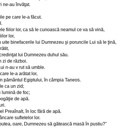
i ne-au învăţat.
le pe care le-a făcut.
l.
ele fiilor lor, ca să le cunoască neamul ce va să vină,
ilor lor,
ite binefacerile lui Dumnezeu şi poruncile Lui să le ţină,
ătit,
ncredinţat lui Dumnezeu duhul său.
n zi de război.
ui n-au v rut să umble.
care le-a arătat lor,
, în pământul Egiptului, în câmpia Taneos.
le ca un zid;
u lumină de foc;
 bogăţie de apă.
ri.
l Preaînalt, în loc fără de apă.
ncare sufletelor lor.
a putea, oare, Dumnezeu să gătească masă în pustiu?"