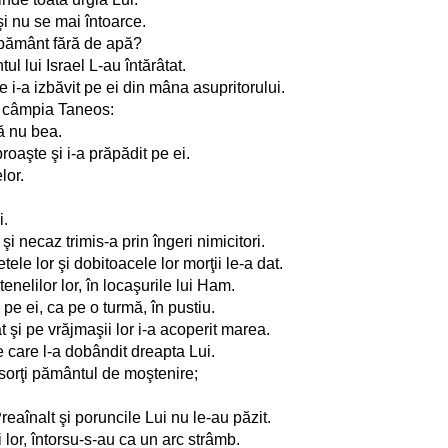
şi nu se mai întoarce.
n pământ fără de apă?
ul lui Israel L-au întărâtat.
 i-a izbăvit pe ei din mâna asupritorului.
în câmpia Taneos:
să nu bea.
broaşte şi i-a prăpădit pe ei.
lor.
i.
i necaz trimis-a prin îngeri nimicitori.
ele lor şi dobitoacele lor morţii le-a dat.
tenelilor lor, în locaşurile lui Ham.
 pe ei, ca pe o turmă, în pustiu.
t şi pe vrăjmaşii lor i-a acoperit marea.
e care l-a dobândit dreapta Lui.
n sorţi pământul de moştenire;
eaînalt şi poruncile Lui nu le-au păzit.
i lor, întorsu-s-au ca un arc strâmb.