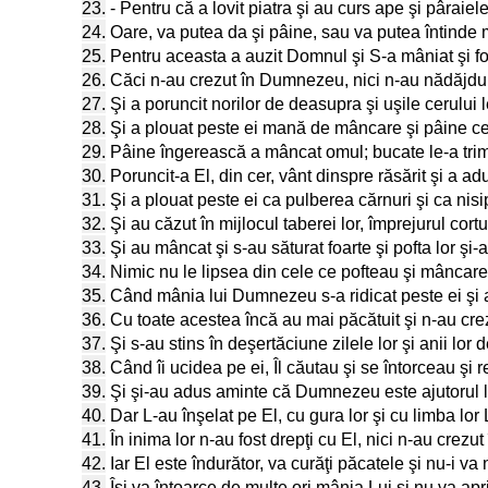
23.
- Pentru că a lovit piatra şi au curs ape şi pâraie
24.
Oare, va putea da şi pâine, sau va putea întind
25.
Pentru aceasta a auzit Domnul şi S-a mâniat şi foc
26.
Căci n-au crezut în Dumnezeu, nici n-au nădăjduit
27.
Şi a poruncit norilor de deasupra şi uşile cerului 
28.
Şi a plouat peste ei mană de mâncare şi pâine cer
29.
Pâine îngerească a mâncat omul; bucate le-a trimi
30.
Poruncit-a El, din cer, vânt dinspre răsărit şi a a
31.
Şi a plouat peste ei ca pulberea cărnuri şi ca nisi
32.
Şi au căzut în mijlocul taberei lor, împrejurul cortur
33.
Şi au mâncat şi s-au săturat foarte şi pofta lor şi-a
34.
Nimic nu le lipsea din cele ce pofteau şi mâncarea
35.
Când mânia lui Dumnezeu s-a ridicat peste ei şi a uc
36.
Cu toate acestea încă au mai păcătuit şi n-au crez
37.
Şi s-au stins în deşertăciune zilele lor şi anii lor 
38.
Când îi ucidea pe ei, Îl căutau şi se întorceau ş
39.
Şi şi-au adus aminte că Dumnezeu este ajutorul lo
40.
Dar L-au înşelat pe El, cu gura lor şi cu limba lor 
41.
În inima lor n-au fost drepţi cu El, nici n-au crezu
42.
Iar El este îndurător, va curăţi păcatele şi nu-i va 
43.
Îşi va întoarce de multe ori mânia Lui şi nu va apr