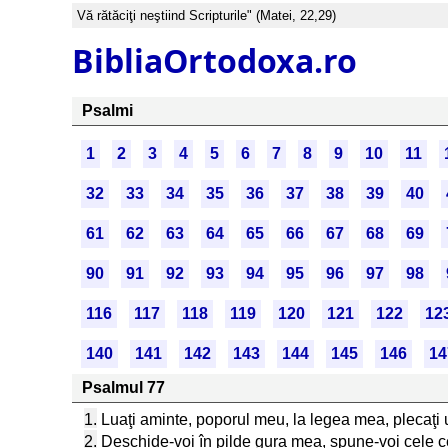
Vă rătăciţi neştiind Scripturile" (Matei, 22,29)
BibliaOrtodoxa.ro
Psalmi
1
2
3
4
5
6
7
8
9
10
11
32
33
34
35
36
37
38
39
40
61
62
63
64
65
66
67
68
69
90
91
92
93
94
95
96
97
98
116
117
118
119
120
121
122
12
140
141
142
143
144
145
146
14
Psalmul 77
1.
Luaţi aminte, poporul meu, la legea mea, plecaţi u
2.
Deschide-voi în pilde gura mea, spune-voi cele ce