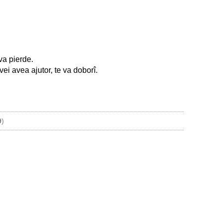
va pierde.
ei avea ajutor, te va doborî.
9
)