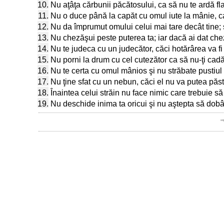
10.
Nu aţâţa cărbunii păcătosului, ca să nu te ardă fla
11.
Nu o duce până la capăt cu omul iute la mânie, ca 
12.
Nu da împrumut omului celui mai tare decât tine; 
13.
Nu chezăşui peste puterea ta; iar dacă ai dat chezăş
14.
Nu te judeca cu un judecător, căci hotărârea va fi î
15.
Nu porni la drum cu cel cutezător ca să nu-ţi cadă
16.
Nu te certa cu omul mânios şi nu străbate pustiul 
17.
Nu ţine sfat cu un nebun, căci el nu va putea păstr
18.
Înaintea celui străin nu face nimic care trebuie să
19.
Nu deschide inima ta oricui şi nu aştepta să dobâ
"