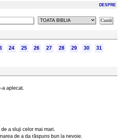
DESPRE
3
24
25
26
27
28
29
30
31
e-a aplecat.
 de a sluji celor mai mari.
emânarea de a da răspuns bun la nevoie.