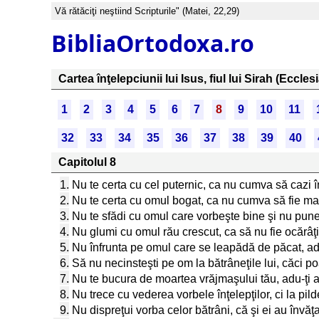
Vă rătăciţi neştiind Scripturile" (Matei, 22,29)
BibliaOrtodoxa.ro
Cartea înţelepciunii lui Isus, fiul lui Sirah (Ecclesi
1
2
3
4
5
6
7
8
9
10
11
32
33
34
35
36
37
38
39
40
Capitolul 8
1.
Nu te certa cu cel puternic, ca nu cumva să cazi în
2.
Nu te certa cu omul bogat, ca nu cumva să fie mai g
3.
Nu te sfădi cu omul care vorbeşte bine şi nu pune
4.
Nu glumi cu omul rău crescut, ca să nu fie ocărâţi 
5.
Nu înfrunta pe omul care se leapădă de păcat, adu
6.
Să nu necinsteşti pe om la bătrâneţile lui, căci p
7.
Nu te bucura de moartea vrăjmaşului tău, adu-ţi a
8.
Nu trece cu vederea vorbele înţelepţilor, ci la pild
9.
Nu dispreţui vorba celor bătrâni, că şi ei au învăţ