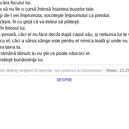
căra focului lui.
să nu fie o cursă întinsă înaintea buzelor tale.
şi de-l vei împrumuta, socoteşte împrumutul ca pierdut.
ie, fii cu grijă că va trebui să plăteşti.
n folosul lui.
 povară, căci el nu face decât după capul său, şi nebunia lui te 
cu el, căci a vărsa sânge este pentru el nimica toată şi unde nu v
a taina ta.
 rămână tăinuit; tu nu ştii ce poate născoci el.
ndeşti bunăvoinţa lui.
Vă rătăciţi neştiind Scripturile, nici puterea lui Dumnezeu." (
Matei, 22,2
DESPRE