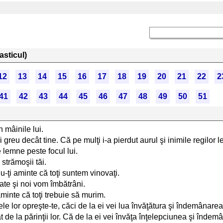
asticul)
12
13
14
15
16
17
18
19
20
21
22
2
41
42
43
44
45
46
47
48
49
50
51
 mâinile lui.
reu decât tine. Că pe mulţi i-a pierdut aurul şi inimile regilor l
 lemne peste focul lui.
strămoşii tăi.
-ţi aminte că toţi suntem vinovaţi.
oate şi noi vom îmbătrâni.
minte că toţi trebuie să murim.
ele lor opreşte-te, căci de la ei vei lua învăţătura şi îndemânarea
at de la părinţii lor. Că de la ei vei învăţa înţelepciunea şi înd