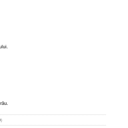
lui.
 rău.
9
)