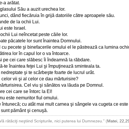
e-a arătat.
glasului Său a auzit urechea lor.
runci, dând fiecăruia în grijă datoriile către aproapele său.
unde de la ochii Lui.
 este Israel.
 ochii Lui neîncetat peste căile lor.
oate păcatele lor sunt înaintea Domnului.
 cu pecete şi binefacerile omului el le păstrează ca lumina ochiu
tirea lor în capul lor o va întoarce.
şi pe cei care slăbesc îi îndeamnă la răbdare.
-te înaintea feţei Lui şi împuţinează sminteala ta.
 nedreptate şi te scârbeşte foarte de lucrul urât.
celor vii şi al celor ce dau mărturisire?
 mărturisirea. Cel viu şi sănătos va lăuda pe Domnul.
e cei care se întorc la El!
nu este nemuritor fiul omului.
e întunecă; cu atât mai mult carnea şi sângele va cugeta ce este
ii sunt pământ şi cenuşă.
Vă rătăciţi neştiind Scripturile, nici puterea lui Dumnezeu." (
Matei, 22,2