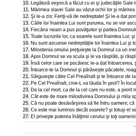
10.
Legătură veşnică a făcut cu ei şi judecăţile Sale l
11.
Mărimea slavei Sale au văzut ochii lor şi mărirea 
12.
Şi le-a zis: Feriţi-vă de nedreptate! Şi le-a dat po
13.
Căile lor înaintea Lui sunt pururea, nu se vor asc
14.
Fiecărui neam a pus povăţuitor şi partea Domnului
15.
Toate lucrurile lor, ca soarele sunt înaintea Lui; şi
16.
Nu sunt ascunse nedreptăţile lor înaintea Lui şi t
17.
Milostenia omului preţuieşte la Domnul ca un inel
18.
Apoi Domnul se va scula şi le va răsplăti, şi răsplă
19.
Însă celor care se pocăiesc le-a dat întoarcerea, 
20.
Întoarce-te la Domnul şi părăseşte păcatele, roagă
21.
Sârguieşte către Cel Preaînalt şi te întoarce de la
22.
Pe Cel Preaînalt, cine-L va lăuda în şeol? În locul 
23.
De la cel mort, ca de la cel care nu este, a pierit
24.
Cât este de mare milostivirea Domnului şi mila spr
25.
Că nu poate desăvârşirea să fie întru oameni; că 
26.
Ce este mai luminos decât soarele? şi totuşi el s
27.
El priveşte puterea înălţimii cerului şi toţi oamen
"