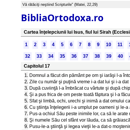
Vă rătăciţi neştiind Scripturile" (Matei, 22,29)
BibliaOrtodoxa.ro
Cartea înţelepciunii lui Isus, fiul lui Sirah (Ecclesi
1
2
3
4
5
6
7
8
9
10
11
32
33
34
35
36
37
38
39
40
Capitolul 17
1.
Domnul a făcut din pământ pe om şi iarăşi l-a înt
2.
Zile cu număr şi puţină vreme i-a dat lui şi i-a d
3.
După cuviinţă l-a îmbrăcat cu vârtute şi după chip
4.
Şi a pus frica de om peste toată făptura şi l-a făcu
5.
Sfat şi limbă, ochi, urechi şi inimă a dat omului c
6.
Cu ştiinţa înţelegerii i-a umplut pe oameni şi le-a 
7.
Pus-a ochiul Său peste inimile lor, ca să le arate
8.
Şi numele Său cel sfânt vor lăuda, ca să grăiască
9.
Pusu-le-a ştiinţă şi legea vieţii le-a dat-o moşteni