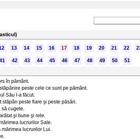
asticul)
12
13
14
15
16
17
18
19
20
21
22
2
41
42
43
44
45
46
47
48
49
50
51
ors în pământ.
at stăpânire peste cele ce sunt pe pământ.
ul Său l-a făcut.
t stăpân peste fiare şi peste păsări.
a să cugete.
arătat şi bune şi rele.
 mărimea lucrurilor Sale.
 mărimea lucrurilor Lui.
re.