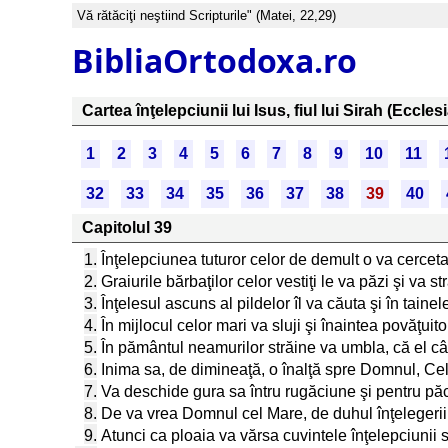
Vă rătăciţi neştiind Scripturile" (Matei, 22,29)
BibliaOrtodoxa.ro
Cartea înţelepciunii lui Isus, fiul lui Sirah (Ecclesi
1
2
3
4
5
6
7
8
9
10
11
32
33
34
35
36
37
38
39
40
Capitolul 39
1.
Înţelepciunea tuturor celor de demult o va cerceta î
2.
Graiurile bărbaţilor celor vestiţi le va păzi şi va s
3.
Înţelesul ascuns al pildelor îl va căuta şi în taine
4.
În mijlocul celor mari va sluji şi înaintea povăţuito
5.
În pământul neamurilor străine va umbla, că el câ
6.
Inima sa, de dimineaţă, o înalţă spre Domnul, Cel c
7.
Va deschide gura sa întru rugăciune şi pentru păc
8.
De va vrea Domnul cel Mare, de duhul înţelegerii
9.
Atunci ca ploaia va vărsa cuvintele înţelepciunii 