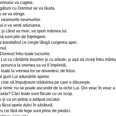
 Domnului va cugeta.
legăturii cu Domnul se va lăuda.
u se va stinge.
în neamurile neamurilor.
ui o va vesti adunarea.
 şi când va muri, va spori mărirea lui.
nă sunt plin de înţelegere.
 ca trandafirul ce creşte lângă curgerea apei.
inul.
Domnul întru toate lucrurile.
Lui cu cântările buzelor şi cu alăute, şi aşa să ziceţi întru mărtur
 porunca la vremea sa va fi împlinită.
 toate la vremea lor se dovedesc de folos.
ul gurii Lui adunările apelor.
e cine să împuţineze izbăvirea pe care o dăruieşte.
i nimic nu se poate ascunde de la ochii Lui. Din veac în veac a pr
asta? Căci toate sunt făcute cu un scop.
 şi ca un potop a adăpat uscatul.
făcut apele dulci în sărătură.
ru cei fără de lege sunt pline de piedici.