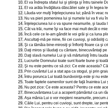
10.
El va îndrepta sfatul lui şi ştiinţa şi întru tainele
11.
El va arăta învăţătura dăscăliei sale şi în legea 
12.
Lăuda-vor mulţi înţelepciunea lui; până în veac n
13.
Nu va pieri pomenirea lui şi numele lui va fi viu 
14.
Înţelepciunea lui o va spune neamurile, şi lauda l
15.
Cât va trăi, nume îşi va face mai mult decât o mie;
16.
Încă cele ce le-am gândit le voi grăi şi ca luna pli
17.
Ascultaţi-mă pe mine, fiii cei cuvioşi, şi odrăsliţi
18.
Şi ca tămâia bine-mirosiţi şi înfloriţi floare ca şi cr
19.
Daţi miros şi lăudaţi cu cântare, binecuvântaţi pe 
20.
Daţi slavă numelui Lui şi vă mărturisiţi întru lauda 
21.
Lucrurile Domnului toate sunt foarte bune şi toată
22.
Şi nu este pentru ce să zici: Ce este aceasta? Că
23.
Prin cuvântul Lui a stat apa ca stogul, şi prin grai
24.
Întru porunca Lui toată bunăvoinţa este şi nu est
25.
Toate faptele oamenilor sunt de faţă înaintea Lui ş
26.
Nu pot zice: Ce este aceasta? Pentru ce este ace
27.
Binecuvântarea Lui a acoperit pământul ca un râu
28.
Aşa mânia Lui o vor moşteni neamurile, precum a 
29.
Căile Lui, pentru cei cuvioşi, sunt drepte, iar pent