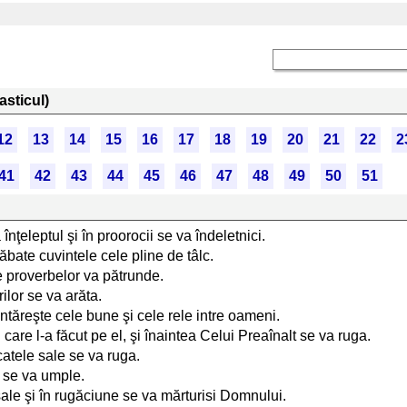
asticul)
12
13
14
15
16
17
18
19
20
21
22
2
41
42
43
44
45
46
47
48
49
50
51
nţeleptul şi în proorocii se va îndeletnici.
trăbate cuvintele cele pline de tâlc.
le proverbelor va pătrunde.
rilor se va arăta.
ntăreşte cele bune şi cele rele intre oameni.
are l-a făcut pe el, şi înaintea Celui Preaînalt se va ruga.
atele sale se va ruga.
 se va umple.
sale şi în rugăciune se va mărturisi Domnului.