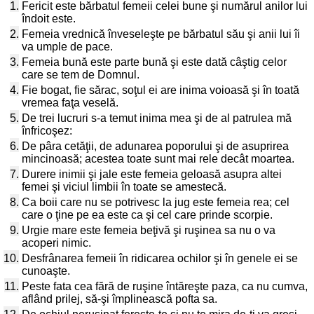
1.
Fericit este bărbatul femeii celei bune şi numărul anilor lui
îndoit este.
2.
Femeia vrednică înveseleşte pe bărbatul său şi anii lui îi
va umple de pace.
3.
Femeia bună este parte bună şi este dată câştig celor
care se tem de Domnul.
4.
Fie bogat, fie sărac, soţul ei are inima voioasă şi în toată
vremea faţa veselă.
5.
De trei lucruri s-a temut inima mea şi de al patrulea mă
înfricoşez:
6.
De pâra cetăţii, de adunarea poporului şi de asuprirea
mincinoasă; acestea toate sunt mai rele decât moartea.
7.
Durere inimii şi jale este femeia geloasă asupra altei
femei şi viciul limbii în toate se amestecă.
8.
Ca boii care nu se potrivesc la jug este femeia rea; cel
care o ţine pe ea este ca şi cel care prinde scorpie.
9.
Urgie mare este femeia beţivă şi ruşinea sa nu o va
acoperi nimic.
10.
Desfrânarea femeii în ridicarea ochilor şi în genele ei se
cunoaşte.
11.
Peste fata cea fără de ruşine întăreşte paza, ca nu cumva,
aflând prilej, să-şi împlinească pofta sa.