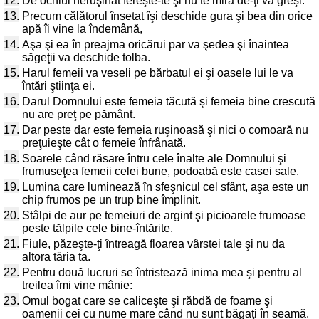
12.
De ochiul neruşinat fereşte-te şi nu te mira de-ţi va greşi.
13.
Precum călătorul însetat îşi deschide gura şi bea din orice
apă îi vine la îndemână,
14.
Aşa şi ea în preajma oricărui par va şedea şi înaintea
săgeţii va deschide tolba.
15.
Harul femeii va veseli pe bărbatul ei şi oasele lui le va
întări ştiinţa ei.
16.
Darul Domnului este femeia tăcută şi femeia bine crescută
nu are preţ pe pământ.
17.
Dar peste dar este femeia ruşinoasă şi nici o comoară nu
preţuieşte cât o femeie înfrânată.
18.
Soarele când răsare întru cele înalte ale Domnului şi
frumuseţea femeii celei bune, podoabă este casei sale.
19.
Lumina care luminează în sfeşnicul cel sfânt, aşa este un
chip frumos pe un trup bine împlinit.
20.
Stâlpi de aur pe temeiuri de argint şi picioarele frumoase
peste tălpile cele bine-întărite.
21.
Fiule, păzeşte-ţi întreagă floarea vârstei tale şi nu da
altora tăria ta.
22.
Pentru două lucruri se întristează inima mea şi pentru al
treilea îmi vine mânie:
23.
Omul bogat care se caliceşte şi răbdă de foame şi
oamenii cei cu nume mare când nu sunt băgaţi în seamă.