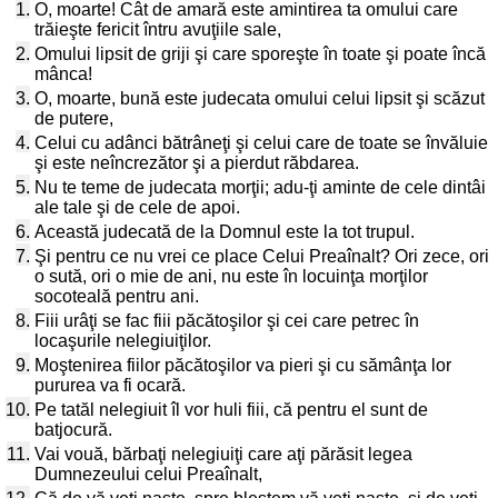
1.
O, moarte! Cât de amară este amintirea ta omului care
trăieşte fericit întru avuţiile sale,
2.
Omului lipsit de griji şi care sporeşte în toate şi poate încă
mânca!
3.
O, moarte, bună este judecata omului celui lipsit şi scăzut
de putere,
4.
Celui cu adânci bătrâneţi şi celui care de toate se învăluie
şi este neîncrezător şi a pierdut răbdarea.
5.
Nu te teme de judecata morţii; adu-ţi aminte de cele dintâi
ale tale şi de cele de apoi.
6.
Această judecată de la Domnul este la tot trupul.
7.
Şi pentru ce nu vrei ce place Celui Preaînalt? Ori zece, ori
o sută, ori o mie de ani, nu este în locuinţa morţilor
socoteală pentru ani.
8.
Fiii urâţi se fac fiii păcătoşilor şi cei care petrec în
locaşurile nelegiuiţilor.
9.
Moştenirea fiilor păcătoşilor va pieri şi cu sămânţa lor
pururea va fi ocară.
10.
Pe tatăl nelegiuit îl vor huli fiii, că pentru el sunt de
batjocură.
11.
Vai vouă, bărbaţi nelegiuiţi care aţi părăsit legea
Dumnezeului celui Preaînalt,