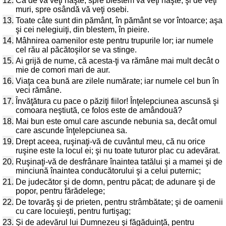
12.
Că de vă veţi naşte, spre blestem vă veţi naşte, şi de veţi
muri, spre osândă vă veţi osebi.
13.
Toate câte sunt din pământ, în pământ se vor întoarce; aşa
şi cei nelegiuiţi, din blestem, în pieire.
14.
Mâhnirea oamenilor este pentru trupurile lor; iar numele
cel rău al păcătoşilor se va stinge.
15.
Ai grijă de nume, că acesta-ţi va rămâne mai mult decât o
mie de comori mari de aur.
16.
Viaţa cea bună are zilele numărate; iar numele cel bun în
veci rămâne.
17.
Învăţătura cu pace o păziţi fiilor! Înţelepciunea ascunsă şi
comoara neştiută, ce folos este de amândouă?
18.
Mai bun este omul care ascunde nebunia sa, decât omul
care ascunde înţelepciunea sa.
19.
Drept aceea, ruşinaţi-vă de cuvântul meu, că nu orice
ruşine este la locul ei; şi nu toate tuturor plac cu adevărat.
20.
Ruşinaţi-vă de desfrânare înaintea tatălui şi a mamei şi de
minciună înaintea conducătorului şi a celui puternic;
21.
De judecător şi de domn, pentru păcat; de adunare şi de
popor, pentru fărădelege;
22.
De tovarăş şi de prieten, pentru strâmbătate; şi de oamenii
cu care locuieşti, pentru furtişag;
23.
Şi de adevărul lui Dumnezeu şi făgăduinţă, pentru