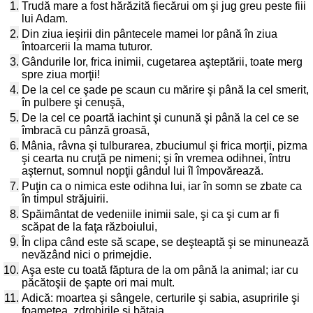
1.
Trudă mare a fost hărăzită fiecărui om şi jug greu peste fiii
lui Adam.
2.
Din ziua ieşirii din pântecele mamei lor până în ziua
întoarcerii la mama tuturor.
3.
Gândurile lor, frica inimii, cugetarea aşteptării, toate merg
spre ziua morţii!
4.
De la cel ce şade pe scaun cu mărire şi până la cel smerit,
în pulbere şi cenuşă,
5.
De la cel ce poartă iachint şi cunună şi până la cel ce se
îmbracă cu pânză groasă,
6.
Mânia, râvna şi tulburarea, zbuciumul şi frica morţii, pizma
şi cearta nu cruţă pe nimeni; şi în vremea odihnei, întru
aşternut, somnul nopţii gândul lui îl împovărează.
7.
Puţin ca o nimica este odihna lui, iar în somn se zbate ca
în timpul străjuirii.
8.
Spăimântat de vedeniile inimii sale, şi ca şi cum ar fi
scăpat de la faţa războiului,
9.
În clipa când este să scape, se deşteaptă şi se minunează
nevăzând nici o primejdie.
10.
Aşa este cu toată făptura de la om până la animal; iar cu
păcătoşii de şapte ori mai mult.
11.
Adică: moartea şi sângele, certurile şi sabia, asupririle şi
foametea, zdrobirile şi bătaia.