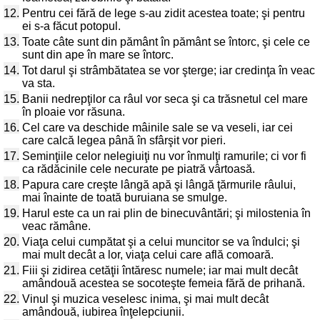
12.
Pentru cei fără de lege s-au zidit acestea toate; şi pentru
ei s-a făcut potopul.
13.
Toate câte sunt din pământ în pământ se întorc, şi cele ce
sunt din ape în mare se întorc.
14.
Tot darul şi strâmbătatea se vor şterge; iar credinţa în veac
va sta.
15.
Banii nedrepţilor ca râul vor seca şi ca trăsnetul cel mare
în ploaie vor răsuna.
16.
Cel care va deschide mâinile sale se va veseli, iar cei
care calcă legea până în sfârşit vor pieri.
17.
Seminţiile celor nelegiuiţi nu vor înmulţi ramurile; ci vor fi
ca rădăcinile cele necurate pe piatră vârtoasă.
18.
Papura care creşte lângă apă şi lângă ţărmurile râului,
mai înainte de toată buruiana se smulge.
19.
Harul este ca un rai plin de binecuvântări; şi milostenia în
veac rămâne.
20.
Viaţa celui cumpătat şi a celui muncitor se va îndulci; şi
mai mult decât a lor, viaţa celui care află comoară.
21.
Fiii şi zidirea cetăţii întăresc numele; iar mai mult decât
amândouă acestea se socoteşte femeia fără de prihană.
22.
Vinul şi muzica veselesc inima, şi mai mult decât
amândouă, iubirea înţelepciunii.