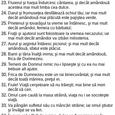
23.
Fluierul şi harpa îndulcesc cântarea, şi decât amândouă
acestea mai mult limba cea dulce.
24.
Darul şi frumuseţea desfătează ochiul tău; iar mai mult
decât amândouă mai plăcută este pajiştea verde.
25.
Prietenul şi tovarăşul la vreme se întâlnesc, şi mai mult
decât amândoi, femeia cu bărbatul;
26.
Fraţii şi ajutorul sunt folositoare la vremea necazului; iar
mai mult decât amândoi va izbăvi milostenia.
27.
Aurul şi argintul întăresc piciorul; şi mai mult decât
amândouă, sfatul este plăcut.
28.
Banii şi tăria înalţă inima; şi mai mult decât amândouă,
frica de Dumnezeu.
29.
Temerii de Domnul nimic nu-i lipseşte şi cu ea nu mai
trebuie alt ajutor.
30.
Frica de Dumnezeu este un rai binecuvântat, şi mai mult
decât toată mărirea, preţul ei.
31.
Fiule! Viaţă cerşetoare să nu trăieşti; mai bine să mori
decât să ceri.
32.
Omul care caută la masa străină, viaţa nu i se socoteşte
viaţă.
33.
Va pângări sufletul său cu mâncări străine; iar omul ştiutor
şi învăţat se va feri.