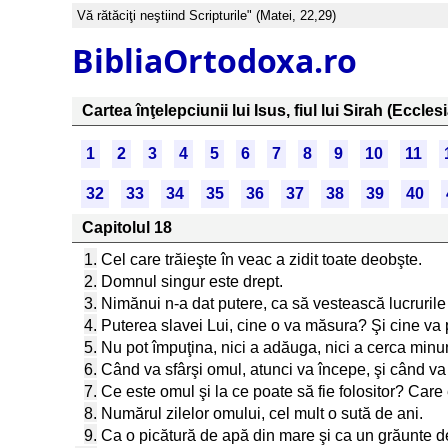
Vă rătăciţi neştiind Scripturile" (Matei, 22,29)
BibliaOrtodoxa.ro
Cartea înţelepciunii lui Isus, fiul lui Sirah (Ecclesi
1
2
3
4
5
6
7
8
9
10
11
32
33
34
35
36
37
38
39
40
Capitolul 18
1.
Cel care trăieşte în veac a zidit toate deobşte.
2.
Domnul singur este drept.
3.
Nimănui n-a dat putere, ca să vestească lucrurile 
4.
Puterea slavei Lui, cine o va măsura? Şi cine va 
5.
Nu pot împuţina, nici a adăuga, nici a cerca min
6.
Când va sfârşi omul, atunci va începe, şi când va î
7.
Ce este omul şi la ce poate să fie folositor? Care 
8.
Numărul zilelor omului, cel mult o sută de ani.
9.
Ca o picătură de apă din mare şi ca un grăunte de 