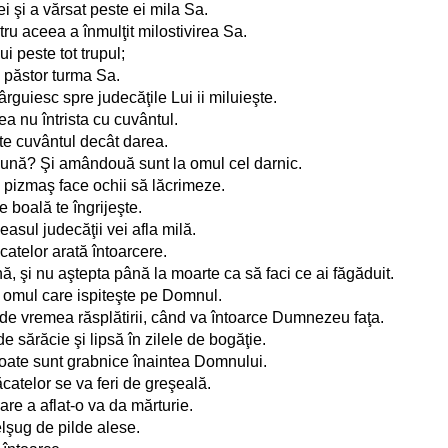
 şi a vărsat peste ei mila Sa.
tru aceea a înmulţit milostivirea Sa.
i peste tot trupul;
n păstor turma Sa.
rguiesc spre judecăţile Lui ii miluieşte.
ea nu întrista cu cuvântul.
te cuvântul decât darea.
ună? Şi amândouă sunt la omul cel darnic.
i pizmaş face ochii să lăcrimeze.
e boală te îngrijeşte.
easul judecăţii vei afla milă.
catelor arată întoarcere.
, şi nu aştepta până la moarte ca să faci ce ai făgăduit.
ca omul care ispiteşte pe Domnul.
i de vremea răsplătirii, când va întoarce Dumnezeu faţa.
e sărăcie şi lipsă în zilele de bogăţie.
oate sunt grabnice înaintea Domnului.
ăcatelor se va feri de greşeală.
are a aflat-o va da mărturie.
belşug de pilde alese.