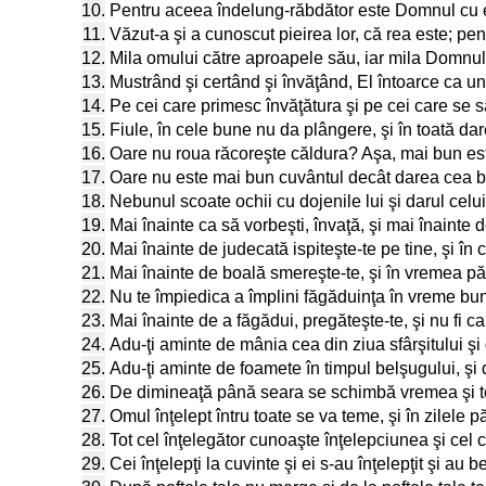
10.
Pentru aceea îndelung-răbdător este Domnul cu ei
11.
Văzut-a şi a cunoscut pieirea lor, că rea este; pen
12.
Mila omului către aproapele său, iar mila Domnulu
13.
Mustrând şi certând şi învăţând, El întoarce ca u
14.
Pe cei care primesc învăţătura şi pe cei care se sâ
15.
Fiule, în cele bune nu da plângere, şi în toată dar
16.
Oare nu roua răcoreşte căldura? Aşa, mai bun es
17.
Oare nu este mai bun cuvântul decât darea cea b
18.
Nebunul scoate ochii cu dojenile lui şi darul celu
19.
Mai înainte ca să vorbeşti, învaţă, şi mai înainte d
20.
Mai înainte de judecată ispiteşte-te pe tine, şi în c
21.
Mai înainte de boală smereşte-te, şi în vremea pă
22.
Nu te împiedica a împlini făgăduinţa în vreme bună
23.
Mai înainte de a făgădui, pregăteşte-te, şi nu fi 
24.
Adu-ţi aminte de mânia cea din ziua sfârşitului ş
25.
Adu-ţi aminte de foamete în timpul belşugului, şi d
26.
De dimineaţă până seara se schimbă vremea şi t
27.
Omul înţelept întru toate se va teme, şi în zilele p
28.
Tot cel înţelegător cunoaşte înţelepciunea şi cel c
29.
Cei înţelepţi la cuvinte şi ei s-au înţelepţit şi au 