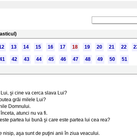
asticul)
12
13
14
15
16
17
18
19
20
21
22
2
41
42
43
44
45
46
47
48
49
50
51
Lui, şi cine va cerca slava Lui?
putea grăi milele Lui?
unile Domnului.
nceta, atunci nu va fi.
este partea lui bună şi care este partea lui cea rea?
nisip, aşa sunt de puţini anii în ziua veacului.