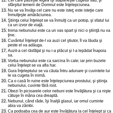
12.
Cel care păzeşte legea îşi stăpâneşte cugetul său; şi
sfârşitul temerii de Domnul este înţelepciunea.
13.
Nu se va învăţa cel care nu este isteţ; este isteţie care
înmulţeşte amărăciunea.
14.
Ştiinţa celui înţelept se va înmulţi ca un potop, şi sfatul lui
ca un izvor de viaţă.
15.
Inima nebunului este ca un vas spart şi nici o ştiinţă nu va
ţine.
16.
Cuvântul înţelept de-l va auzi cel ştiutor, îl va lăuda şi
peste el va adăuga.
17.
Auzit-a cel răsfăţat şi nu i-a plăcut şi l-a lepădat înapoia
sa.
18.
Vorba nebunului este ca sarcina în cale; iar prin buzele
celui înţelept se va afla har.
19.
Gura înţeleptului se va căuta întru adunare şi cuvintele lui
le va cugeta în inimă.
20.
Ca o casă în ruine este înţelepciunea prostului, şi ştiinţa
nebunului, cuvinte fără rost.
21.
Obezi în picioarele celor nebuni este învăţătura şi ca nişte
cătuşe în mâna cea dreaptă.
22.
Nebunul, când râde, îşi înalţă glasul, iar omul cuminte
abia va zâmbi.
23.
Ca podoaba cea de aur este învăţătura la cel înţelept şi ca