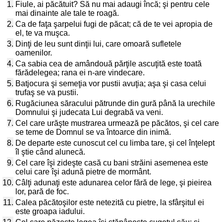
1.
Fiule, ai păcătuit? Să nu mai adaugi încă; şi pentru cele
mai dinainte ale tale te roagă.
2.
Ca de faţa şarpelui fugi de păcat; că de te vei apropia de
el, te va muşca.
3.
Dinţi de leu sunt dinţii lui, care omoară sufletele
oamenilor.
4.
Ca sabia cea de amândouă părţile ascuţită este toată
fărădelegea; rana ei n-are vindecare.
5.
Batjocura şi semeţia vor pustii avuţia; aşa şi casa celui
trufaş se va pustii.
6.
Rugăciunea săracului pătrunde din gură până la urechile
Domnului şi judecata Lui degrabă va veni.
7.
Cel care urăşte mustrarea urmează pe păcătos, şi cel care
se teme de Domnul se va întoarce din inimă.
8.
De departe este cunoscut cel cu limba tare, şi cel înţelept
îl ştie când alunecă.
9.
Cel care îşi zideşte casă cu bani străini asemenea este
celui care îşi adună pietre de mormânt.
10.
Câlţi adunaţi este adunarea celor fără de lege, şi pieirea
lor, pară de foc.
11.
Calea păcătoşilor este netezită cu pietre, la sfârşitul ei
este groapa iadului.