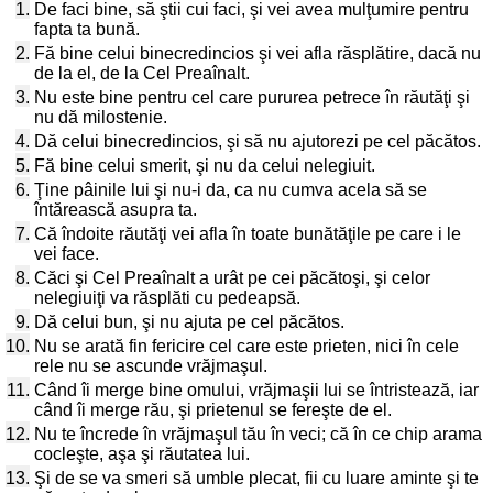
1.
De faci bine, să ştii cui faci, şi vei avea mulţumire pentru
fapta ta bună.
2.
Fă bine celui binecredincios şi vei afla răsplătire, dacă nu
de la el, de la Cel Preaînalt.
3.
Nu este bine pentru cel care pururea petrece în răutăţi şi
nu dă milostenie.
4.
Dă celui binecredincios, şi să nu ajutorezi pe cel păcătos.
5.
Fă bine celui smerit, şi nu da celui nelegiuit.
6.
Ţine pâinile lui şi nu-i da, ca nu cumva acela să se
întărească asupra ta.
7.
Că îndoite răutăţi vei afla în toate bunătăţile pe care i le
vei face.
8.
Căci şi Cel Preaînalt a urât pe cei păcătoşi, şi celor
nelegiuiţi va răsplăti cu pedeapsă.
9.
Dă celui bun, şi nu ajuta pe cel păcătos.
10.
Nu se arată fin fericire cel care este prieten, nici în cele
rele nu se ascunde vrăjmaşul.
11.
Când îi merge bine omului, vrăjmaşii lui se întristează, iar
când îi merge rău, şi prietenul se fereşte de el.
12.
Nu te încrede în vrăjmaşul tău în veci; că în ce chip arama
cocleşte, aşa şi răutatea lui.
13.
Şi de se va smeri să umble plecat, fii cu luare aminte şi te