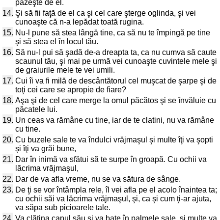
păzeşte de el.
14.
Şi să fii faţă de el ca şi cel care şterge oglinda, şi vei
cunoaşte că n-a lepădat toată rugina.
15.
Nu-l pune să stea lângă tine, ca să nu te împingă pe tine
şi să stea el în locul tău.
16.
Să nu-l pui să şadă de-a dreapta ta, ca nu cumva să caute
scaunul tău, şi mai pe urmă vei cunoaşte cuvintele mele şi
de graiurile mele te vei umili.
17.
Cui îi va fi milă de descântătorul cel muşcat de şarpe şi de
toţi cei care se apropie de fiare?
18.
Aşa şi de cel care merge la omul păcătos şi se învăluie cu
păcatele lui.
19.
Un ceas va rămâne cu tine, iar de te clatini, nu va rămâne
cu tine.
20.
Cu buzele sale te va îndulci vrăjmaşul şi multe îţi va şopti
şi îţi va grăi bune,
21.
Dar în inimă va sfătui să te surpe în groapă. Cu ochii va
lăcrima vrăjmaşul,
22.
Dar de va afla vreme, nu se va sătura de sânge.
23.
De ţi se vor întâmpla rele, îl vei afla pe el acolo înaintea ta;
cu ochii săi va lăcrima vrăjmaşul, şi, ca şi cum ţi-ar ajuta,
va săpa sub picioarele tale.
24.
Va clătina capul său şi va bate în palmele sale, şi multe va