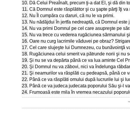
10.
Dă Celui Preaînalt, precum ţi-a dat El, şi dă din to
11.
Că Domnul este răsplătitor şi cu şapte părţi îţi va 
12.
Nu Îl cumpăra cu daruri, că nu le va primi.
13.
Nu nădăjdui în jertfa nedreaptă, că Domnul este ju
14.
Nu va primi Domnul pe cel care asupreşte pe sărac
15.
Nu va trece cu vederea rugăciunea sărmanului şi 
16.
Oare nu curg lacrimile văduvei pe obraz? Strigarea 
17.
Cel care slujeşte lui Dumnezeu, cu bunăvoinţă va f
18.
Rugăciunea celui smerit va pătrunde norii şi nu
19.
Şi nu se va depărta până ce va lua aminte Cel Pre
20.
Şi Domnul nu va zăbovi, nici va îndelunga răbdare
21.
Şi neamurilor va răsplăti cu pedeapsă, până ce va s
22.
Până ce va răsplăti omului după lucrurile lui şi lu
23.
Până ce va judeca judecata poporului Său şi-l va
24.
Frumoasă este mila în vremea necazului poporului 
"