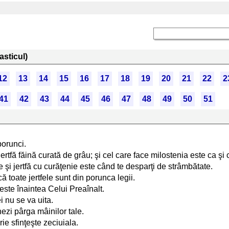
asticul)
12
13
14
15
16
17
18
19
20
21
22
2
41
42
43
44
45
46
47
48
49
50
51
porunci.
rtfă făină curată de grâu; şi cel care face milostenia este ca şi ce
şi jertfă cu curăţenie este când te desparţi de strâmbătate.
ă toate jertfele sunt din porunca legii.
 este înaintea Celui Preaînalt.
i nu se va uita.
ezi pârga mâinilor tale.
ie sfinţeşte zeciuiala.