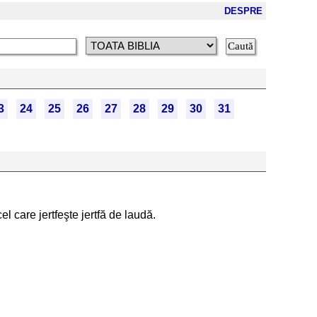
DESPRE
3
24
25
26
27
28
29
30
31
l care jertfeşte jertfă de laudă.