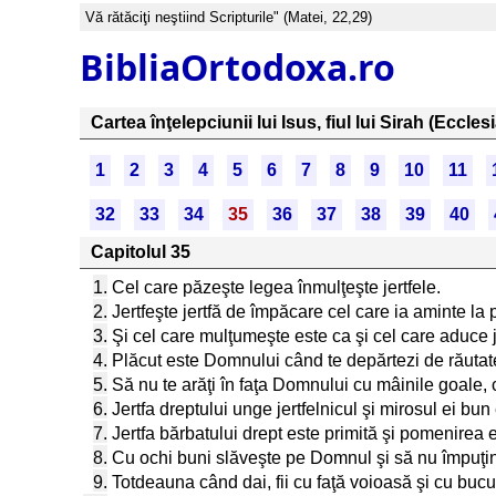
Vă rătăciţi neştiind Scripturile" (Matei, 22,29)
BibliaOrtodoxa.ro
Cartea înţelepciunii lui Isus, fiul lui Sirah (Ecclesi
1
2
3
4
5
6
7
8
9
10
11
32
33
34
35
36
37
38
39
40
Capitolul 35
1.
Cel care păzeşte legea înmulţeşte jertfele.
2.
Jertfeşte jertfă de împăcare cel care ia aminte la 
3.
Şi cel care mulţumeşte este ca şi cel care aduce je
4.
Plăcut este Domnului când te depărtezi de răutate 
5.
Să nu te arăţi în faţa Domnului cu mâinile goale, c
6.
Jertfa dreptului unge jertfelnicul şi mirosul ei bun
7.
Jertfa bărbatului drept este primită şi pomenirea e
8.
Cu ochi buni slăveşte pe Domnul şi să nu împuţin
9.
Totdeauna când dai, fii cu faţă voioasă şi cu bucur