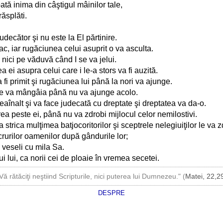
ată inima din câştigul mâinilor tale,
răsplăti.
decător şi nu este la El părtinire.
, iar rugăciunea celui asuprit o va asculta.
nici pe văduvă când I se va jelui.
ei asupra celui care i le-a stors va fi auzită.
i primit şi rugăciunea lui până la nori va ajunge.
 se va mângâia până nu va ajunge acolo.
aînalt şi va face judecată cu dreptate şi dreptatea va da-o.
a peste ei, până nu va zdrobi mijlocul celor nemilostivi.
trica mulţimea batjocoritorilor şi sceptrele nelegiuiţilor le va z
crurilor oamenilor după gândurile lor;
 veseli cu mila Sa.
lui, ca norii cei de ploaie în vremea secetei.
Vă rătăciţi neştiind Scripturile, nici puterea lui Dumnezeu." (
Matei, 22,2
DESPRE