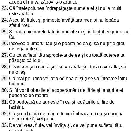
aceea el nu va zăbovi s-o arunce.
23.
Că înţelepciunea îndreptăţeşte numele ei şi nu la mulţi
este arătată.
24.
Ascultă, fiule, şi primeşte învăţătura mea şi nu lepăda
sfatul meu.
25.
Şi bagă picioarele tale în obezile ei şi în lanţul ei grumazul
tău.
26.
Încovoaie umărul tău şi o poartă pe ea şi să nu-ţi fie greu
de legăturile ei.
27.
Cu tot sufletul tău apropie-te de ea şi cu toată puterea ta
păzeşte căile ei.
28.
Cearcă-o şi o caută şi ţi se va arăta şi, dacă o vei afla, să
nu o laşi.
29.
Că mai pe urmă vei afla odihna ei şi ţi se va întoarce întru
bucurie.
30.
Şi îţi vor fi obezile ei acoperământ de tărie şi lanţurile ei
podoabă de mărire.
31.
Că podoabă de aur este în ea şi legăturile ei fire de
iachint.
32.
Ca şi cu haină de mărire te vei îmbrăca cu ea şi cunună
de bucurie îţi vei pune.
33.
De vei vrea, fiule, vei învăţa şi, de vei pune sufletul tău,
iscusit vei fi.