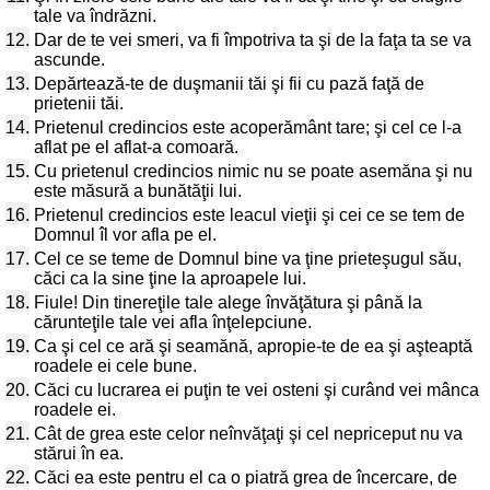
tale va îndrăzni.
12.
Dar de te vei smeri, va fi împotriva ta şi de la faţa ta se va
ascunde.
13.
Depărtează-te de duşmanii tăi şi fii cu pază faţă de
prietenii tăi.
14.
Prietenul credincios este acoperământ tare; şi cel ce l-a
aflat pe el aflat-a comoară.
15.
Cu prietenul credincios nimic nu se poate asemăna şi nu
este măsură a bunătăţii lui.
16.
Prietenul credincios este leacul vieţii şi cei ce se tem de
Domnul îl vor afla pe el.
17.
Cel ce se teme de Domnul bine va ţine prieteşugul său,
căci ca la sine ţine la aproapele lui.
18.
Fiule! Din tinereţile tale alege învăţătura şi până la
cărunteţile tale vei afla înţelepciune.
19.
Ca şi cel ce ară şi seamănă, apropie-te de ea şi aşteaptă
roadele ei cele bune.
20.
Căci cu lucrarea ei puţin te vei osteni şi curând vei mânca
roadele ei.
21.
Cât de grea este celor neînvăţaţi şi cel nepriceput nu va
stărui în ea.
22.
Căci ea este pentru el ca o piatră grea de încercare, de