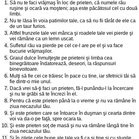
1.
Să nu te faci vrăjmaş în loc de prieten, că numele rău
ruşine şi ocară va moşteni; aşa este păcătosul cel cu două
limbi.
2.
Nu te lăsa în voia patimilor tale, ca să nu fii târât de ele ca
de un taur furios.
3.
Altfel frunzele tale vei mânca şi roadele tale vei pierde şi
vei rămâne ca un lemn uscat.
4.
Sufletul rău va pierde pe cel ce-l are pe el şi va face
bucurie vrăjmaşilor.
5.
Graiul dulce înmulţeşte pe prieteni şi limba cea
binegrăitoare îndatorează, deseori, la răspunsuri
binevoitoare.
6.
Mulţi să fie cei ce trăiesc în pace cu tine, iar sfetnicii tăi să
fie dintr-o mie unul.
7.
Dacă vrei să-ţi faci un prieten, fă-l punându-l la încercare
şi nu te grăbi să te încrezi în el.
8.
Pentru că este prieten până la o vreme şi nu va rămâne în
ziua necazului tău.
9.
Şi este prieten care se întoarce în duşman şi cearta dintre
voi va da-o pe faţă, spre ocara ta.
10.
Şi este prieten soţ de masă şi nu va rămâne lângă tine în
ziua necazului tău.
11.
Şi în zilele cele bune ale tale va fi ca şi tine şi cu slugile