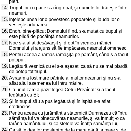
pieri.
14.
Trupul lor cu pace s-a îngropat, şi numele lor trăieşte între
neamuri.
15.
Înţelepciunea lor o povestesc popoarele şi lauda lor o
vesteşte adunarea.
16.
Enoh, bine-plăcut Domnului fiind, s-a mutat cu trupul şi
este pildă de pocăinţă neamurilor.
17.
Noe s-a aflat desăvârşit şi drept în vremea mâniei
Domnului şi a ajuns să fie împăcarea neamului omenesc.
18.
Pentru aceea a rămas rămăşiţă pe pământ, când s-a făcut
potopul.
19.
Legătură veşnică cu el s-a aşezat, ca să nu se mai piardă
de potop tot trupul.
20.
Avraam a fost mare părinte al multor neamuri şi nu s-a
aflat altul asemenea lui intru mărire,
21.
Ca unul care a păzit legea Celui Preaînalt şi a făcut
legătură cu El;
22.
Şi în trupul său a pus legătură şi în ispită s-a aflat
credincios.
23.
Pentru aceea cu jurământ a statornicit Dumnezeu că întru
sămânţa lui va binecuvânta neamurile, şi va înmulţi-o ca
ţărâna pământului, şi ca stelele va înălţa sămânţa lui,
24.
Ca să le dea lor moştenire de la mare până la mare şi de