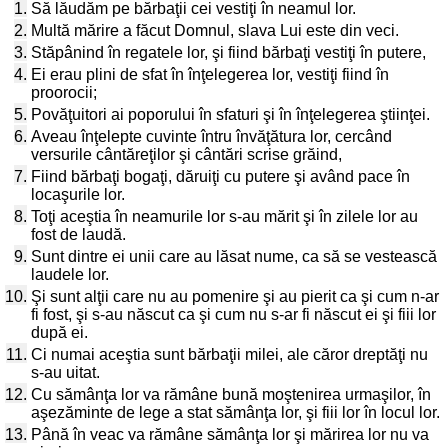
1.
Să lăudăm pe bărbaţii cei vestiţi în neamul lor.
2.
Multă mărire a făcut Domnul, slava Lui este din veci.
3.
Stăpânind în regatele lor, şi fiind bărbaţi vestiţi în putere,
4.
Ei erau plini de sfat în înţelegerea lor, vestiţi fiind în
proorocii;
5.
Povăţuitori ai poporului în sfaturi şi în înţelegerea ştiinţei.
6.
Aveau înţelepte cuvinte întru învăţătura lor, cercând
versurile cântăreţilor şi cântări scrise grăind,
7.
Fiind bărbaţi bogaţi, dăruiţi cu putere şi având pace în
locaşurile lor.
8.
Toţi aceştia în neamurile lor s-au mărit şi în zilele lor au
fost de laudă.
9.
Sunt dintre ei unii care au lăsat nume, ca să se vestească
laudele lor.
10.
Şi sunt alţii care nu au pomenire şi au pierit ca şi cum n-ar
fi fost, şi s-au născut ca şi cum nu s-ar fi născut ei şi fiii lor
după ei.
11.
Ci numai aceştia sunt bărbaţii milei, ale căror dreptăţi nu
s-au uitat.
12.
Cu sămânţa lor va rămâne bună moştenirea urmaşilor, în
aşezăminte de lege a stat sămânţa lor, şi fiii lor în locul lor.
13.
Până în veac va rămâne sămânţa lor şi mărirea lor nu va