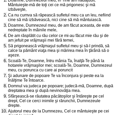
1.
Doamne, Dumnezeul meu, în Tine am nădăjduit.
Mântuieşte-mă de toţi cei ce mă prigonesc şi mă
izbăveşte,
2.
Ca nu cumva să răpească sufletul meu ca un leu, nefiind
cine să mă izbăvească, nici cine să mă mântuiască.
3.
Doamne, Dumnezeul meu, de am făcut aceasta, de este
nedreptate în mâinile mele,
4.
De am răsplătit cu rău celor ce mi-au făcut mie rău şi de
am jefuit pe vrăjmaşii mei fără temei,
5.
Să prigonească vrăjmaşul sufletul meu şi să-l prindă, să
calce la pământ viaţa mea şi mărirea mea în ţărână să o
aşeze.
6.
Scoală-Te, Doamne, întru mânia Ta, înalţă-Te până la
hotarele vrăjmaşilor mei; scoală-Te, Doamne, Dumnezeul
meu, cu porunca cu care ai poruncit
7.
Şi adunare de popoare Te va înconjura şi peste ea la
înălţime Te întoarce.
8.
Domnul va judeca pe popoare; judecă-mă, Doamne, după
dreptatea mea şi după nevinovăţia mea.
9.
Sfârşească-se răutatea păcătoşilor şi întăreşte pe cel
drept, Cel ce cerci inimile şi rărunchii, Dumnezeule
drepte.
10.
Ajutorul meu de la Dumnezeu, Cel ce mântuieşte pe cei