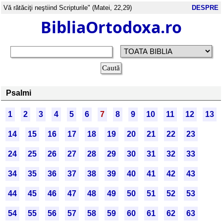
Vă rătăciţi neştiind Scripturile" (Matei, 22,29)
DESPRE
BibliaOrtodoxa.ro
Psalmi
1
2
3
4
5
6
7
8
9
10
11
12
13
14
15
16
17
18
19
20
21
22
23
24
25
26
27
28
29
30
31
32
33
34
35
36
37
38
39
40
41
42
43
44
45
46
47
48
49
50
51
52
53
54
55
56
57
58
59
60
61
62
63