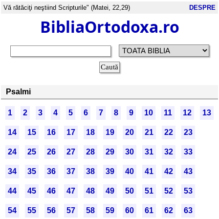
Vă rătăciţi neştiind Scripturile" (Matei, 22,29)
DESPRE
BibliaOrtodoxa.ro
Psalmi
1
2
3
4
5
6
7
8
9
10
11
12
13
14
15
16
17
18
19
20
21
22
23
24
25
26
27
28
29
30
31
32
33
34
35
36
37
38
39
40
41
42
43
44
45
46
47
48
49
50
51
52
53
54
55
56
57
58
59
60
61
62
63