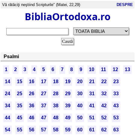
Vă rătăciţi neştiind Scripturile" (Matei, 22,29)
DESPRE
BibliaOrtodoxa.ro
Psalmi
1
2
3
4
5
6
7
8
9
10
11
12
13
14
15
16
17
18
19
20
21
22
23
24
25
26
27
28
29
30
31
32
33
34
35
36
37
38
39
40
41
42
43
44
45
46
47
48
49
50
51
52
53
54
55
56
57
58
59
60
61
62
63