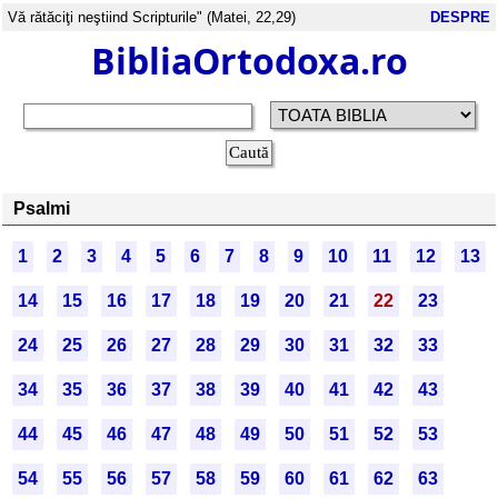
Vă rătăciţi neştiind Scripturile" (Matei, 22,29)
DESPRE
BibliaOrtodoxa.ro
Psalmi
1
2
3
4
5
6
7
8
9
10
11
12
13
14
15
16
17
18
19
20
21
22
23
24
25
26
27
28
29
30
31
32
33
34
35
36
37
38
39
40
41
42
43
44
45
46
47
48
49
50
51
52
53
54
55
56
57
58
59
60
61
62
63