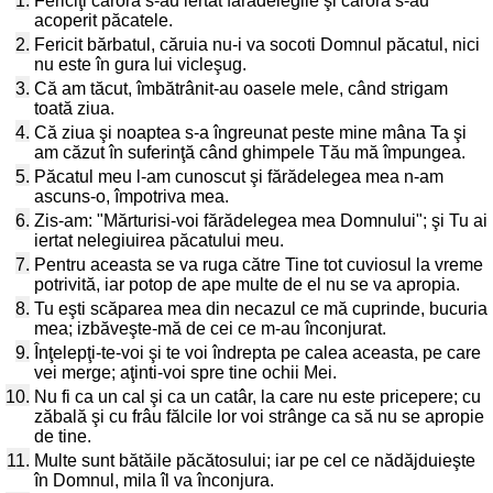
1.
Fericiţi cărora s-au iertat fărădelegile şi cărora s-au
acoperit păcatele.
2.
Fericit bărbatul, căruia nu-i va socoti Domnul păcatul, nici
nu este în gura lui vicleşug.
3.
Că am tăcut, îmbătrânit-au oasele mele, când strigam
toată ziua.
4.
Că ziua şi noaptea s-a îngreunat peste mine mâna Ta şi
am căzut în suferinţă când ghimpele Tău mă împungea.
5.
Păcatul meu l-am cunoscut şi fărădelegea mea n-am
ascuns-o, împotriva mea.
6.
Zis-am: "Mărturisi-voi fărădelegea mea Domnului"; şi Tu ai
iertat nelegiuirea păcatului meu.
7.
Pentru aceasta se va ruga către Tine tot cuviosul la vreme
potrivită, iar potop de ape multe de el nu se va apropia.
8.
Tu eşti scăparea mea din necazul ce mă cuprinde, bucuria
mea; izbăveşte-mă de cei ce m-au înconjurat.
9.
Înţelepţi-te-voi şi te voi îndrepta pe calea aceasta, pe care
vei merge; aţinti-voi spre tine ochii Mei.
10.
Nu fi ca un cal şi ca un catâr, la care nu este pricepere; cu
zăbală şi cu frâu fălcile lor voi strânge ca să nu se apropie
de tine.
11.
Multe sunt bătăile păcătosului; iar pe cel ce nădăjduieşte
în Domnul, mila îl va înconjura.