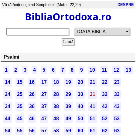
Vă rătăciţi neştiind Scripturile" (Matei, 22,29)
DESPRE
BibliaOrtodoxa.ro
Psalmi
1
2
3
4
5
6
7
8
9
10
11
12
13
14
15
16
17
18
19
20
21
22
23
24
25
26
27
28
29
30
31
32
33
34
35
36
37
38
39
40
41
42
43
44
45
46
47
48
49
50
51
52
53
54
55
56
57
58
59
60
61
62
63